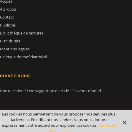
Accueil
À propos
Contact
Publicité
Bibliothèque de textures
Plan du site
Mentions légales
Politique de confidentialité
SUIVEZ-NOUS
Une question ? Une suggestion d'article ? On vous répond.
Les cookies nous permettent de vous proposer nos services plus
© Apprendre-la-3D.fr — 2026
facilement. En utilisant nos services, vous nous donnez
Mentions légales
Confidentialité
Contact
expressément votre accord pour exploiter ces cookies.
En savoir
plus
OK