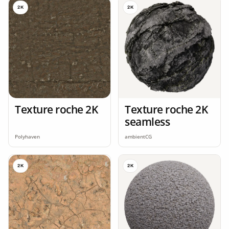
2K
2K
Texture roche 2K
Texture roche 2K
seamless
Polyhaven
ambientCG
2K
2K