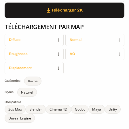
Télécharger 2K
TÉLÉCHARGEMENT PAR MAP
Diffuse
↓
Normal
↓
Roughness
↓
AO
↓
Displacement
↓
Roche
Catégories
Naturel
Styles
Compatible
3ds Max
Blender
Cinema 4D
Godot
Maya
Unity
Unreal Engine