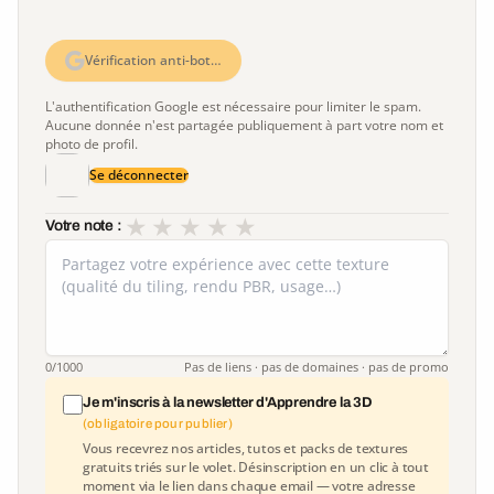
Vérification anti-bot…
L'authentification Google est nécessaire pour limiter le spam.
Aucune donnée n'est partagée publiquement à part votre nom et
photo de profil.
Se déconnecter
★
★
★
★
★
Votre note :
0
/1000
Pas de liens · pas de domaines · pas de promo
Je m'inscris à la newsletter d'Apprendre la 3D
(obligatoire pour publier)
Vous recevrez nos articles, tutos et packs de textures
gratuits triés sur le volet. Désinscription en un clic à tout
moment via le lien dans chaque email — votre adresse