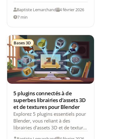
encore l’éducation. Pour celles et
Baptiste Lemarchand
4 février 2026
ceux qui souhaitent…
7 min
Bases 3D
5 plugins connectés à de
superbes librairies d’assets 3D
et de textures pour Blender
Explorez 5 plugins essentiels pour
Blender, vous reliant à des
librairies d'assets 3D et de textures
pour des rendus époustouflants.
Baptiste Lemarchand
4 février 2026