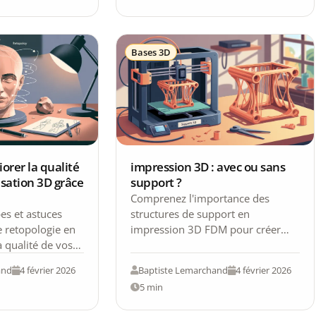
Bases 3D
rer la qualité
impression 3D : avec ou sans
sation 3D grâce
support ?
Comprenez l'importance des
es et astuces
structures de support en
e retopologie en
impression 3D FDM pour créer
a qualité de vos
des pièces de qualité tout en
minimisant les coûts.
and
4 février 2026
Baptiste Lemarchand
4 février 2026
5 min