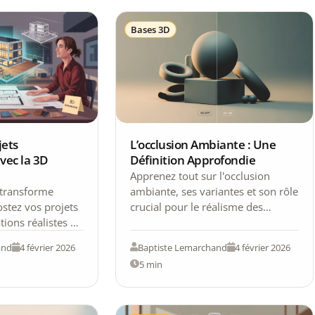
Bases 3D
jets
L’occlusion Ambiante : Une
vec la 3D
Définition Approfondie
Apprenez tout sur l'occlusion
 transforme
ambiante, ses variantes et son rôle
ostez vos projets
crucial pour le réalisme des
tions réalistes et
images 3D dans cet article
ommunication
approfondi.
and
4 février 2026
Baptiste Lemarchand
4 février 2026
5 min