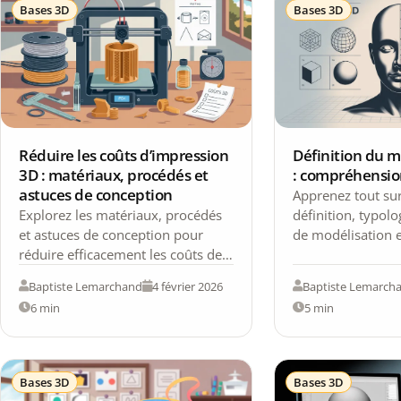
Bases 3D
Bases 3D
Réduire les coûts d’impression
Définition du m
3D : matériaux, procédés et
: compréhensio
astuces de conception
Apprenez tout sur
Explorez les matériaux, procédés
définition, typolo
et astuces de conception pour
de modélisation e
réduire efficacement les coûts de
pour créer des obj
vos projets d'impression 3D.
Baptiste Lemarchand
4 février 2026
Baptiste Lemarch
6 min
5 min
Bases 3D
Bases 3D