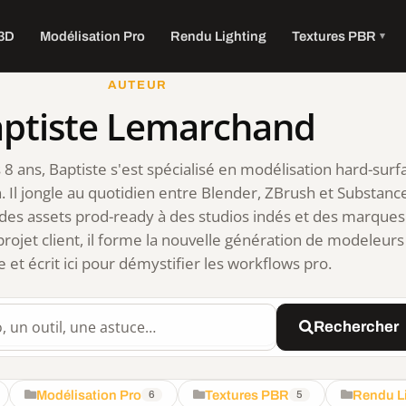
 3D
Modélisation Pro
Rendu Lighting
Textures PBR
AUTEUR
ptiste Lemarchand
 8 ans, Baptiste s'est spécialisé en modélisation hard-surf
. Il jongle au quotidien entre Blender, ZBrush et Substanc
r des assets prod-ready à des studios indés et des marques
projet client, il forme la nouvelle génération de modeleurs
et écrit ici pour démystifier les workflows pro.
site
Rechercher
Modélisation Pro
Textures PBR
Rendu L
6
5