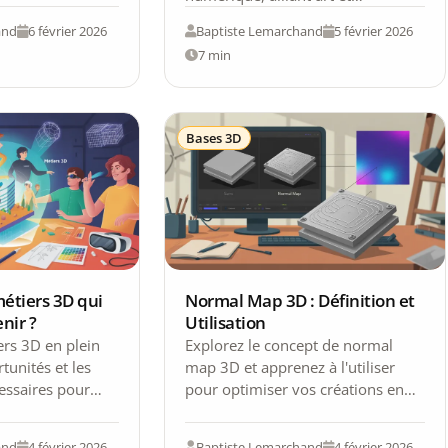
 ces outils,
technologie pour insuffler du
and
6 février 2026
Baptiste Lemarchand
5 février 2026
mouvement à l’information.…
7 min
Bases 3D
métiers 3D qui
Normal Map 3D : Définition et
enir ?
Utilisation
ers 3D en plein
Explorez le concept de normal
tunités et les
map 3D et apprenez à l'utiliser
ssaires pour
pour optimiser vos créations en
 industrie
modélisation sans complexifier
vos modèles.
and
4 février 2026
Baptiste Lemarchand
4 février 2026