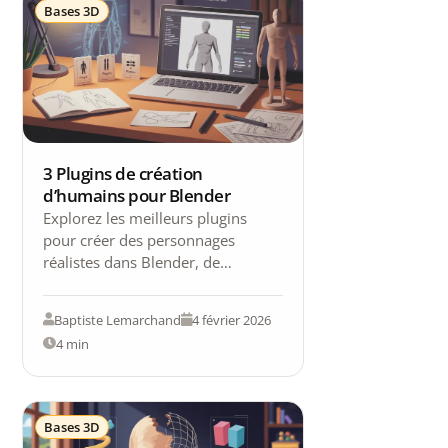
Bases 3D
3 Plugins de création
d’humains pour Blender
Explorez les meilleurs plugins
pour créer des personnages
réalistes dans Blender, de
MakeHuman à Human Generator
V3, pour tous niveaux.
Baptiste Lemarchand
4 février 2026
4 min
Bases 3D