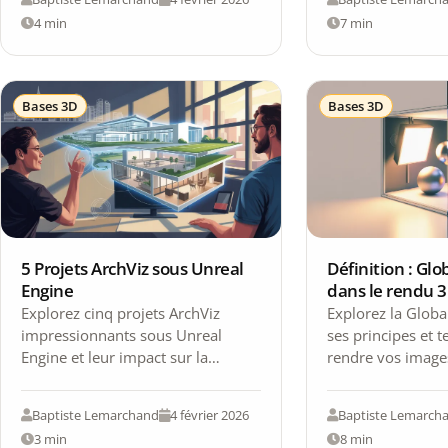
4 min
7 min
Bases 3D
Bases 3D
5 Projets ArchViz sous Unreal
Définition : Glo
Engine
dans le rendu 
Explorez cinq projets ArchViz
Explorez la Global
impressionnants sous Unreal
ses principes et 
Engine et leur impact sur la
rendre vos image
conception architecturale et
incroyablement ré
intérieure grâce à la 3D interactive.
dans cet univers 
Baptiste Lemarchand
4 février 2026
Baptiste Lemarch
3 min
8 min