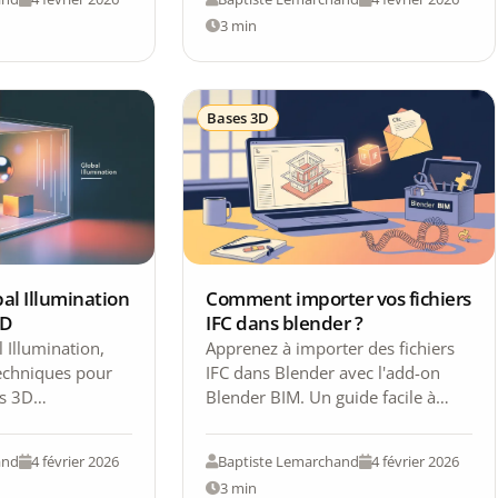
3 min
Bases 3D
bal Illumination
Comment importer vos fichiers
3D
IFC dans blender ?
 Illumination,
Apprenez à importer des fichiers
techniques pour
IFC dans Blender avec l'add-on
s 3D
Blender BIM. Un guide facile à
alistes. Plongez
suivre pour les utilisateurs de
fascinant!
tous…
and
4 février 2026
Baptiste Lemarchand
4 février 2026
3 min