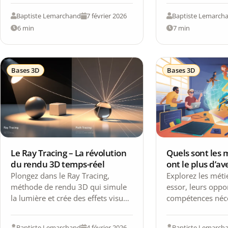
production. Parmi
Baptiste Lemarchand
7 février 2026
Baptiste Lemarch
blender…
6 min
7 min
Bases 3D
Bases 3D
Le Ray Tracing – La révolution
Quels sont les 
du rendu 3D temps-réel
ont le plus d’av
Plongez dans le Ray Tracing,
Explorez les méti
méthode de rendu 3D qui simule
essor, leurs oppor
la lumière et crée des effets visuels
compétences néce
réalistes. Élevez vos projets…
réussir dans cette
dynamique.
Baptiste Lemarchand
4 février 2026
Baptiste Lemarch