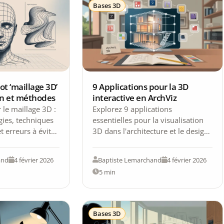
Bases 3D
ot ‘maillage 3D’
9 Applications pour la 3D
n et méthodes
interactive en ArchViz
 le maillage 3D :
Explorez 9 applications
gies, techniques
essentielles pour la visualisation
t erreurs à éviter
3D dans l'architecture et le design
ets réalistes.
d'intérieur, de TwinMotion à
Unreal Engine.
and
4 février 2026
Baptiste Lemarchand
4 février 2026
5 min
Bases 3D