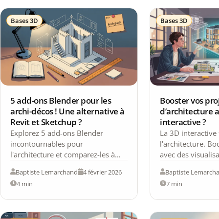
Bases 3D
Bases 3D
5 add-ons Blender pour les
Booster vos pro
archi-décos ! Une alternative à
d’architecture a
Revit et Sketchup ?
interactive ?
Explorez 5 add-ons Blender
La 3D interactive
incontournables pour
l'architecture. Bo
l'architecture et comparez-les à
avec des visualisa
Revit et Sketchup pour vos projets
une meilleure c
Baptiste Lemarchand
4 février 2026
Baptiste Lemarch
de design.
client.
4 min
7 min