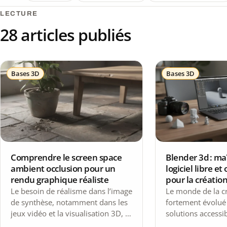
LECTURE
28 articles publiés
Bases 3D
Bases 3D
Comprendre le screen space
Blender 3d : ma
ambient occlusion pour un
logiciel libre e
rendu graphique réaliste
pour la créatio
Le besoin de réalisme dans l’image
Le monde de la c
de synthèse, notamment dans les
fortement évolué 
jeux vidéo et la visualisation 3D, a
solutions accessib
favorisé le développement de…
performantes et 