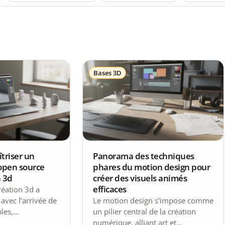
Bases 3D
îtriser un
Panorama des techniques
t open source
phares du motion design pour
n 3d
créer des visuels animés
efficaces
réation 3d a
avec l’arrivée de
Le motion design s’impose comme
les,
un pilier central de la création
orientées
numérique, alliant art et