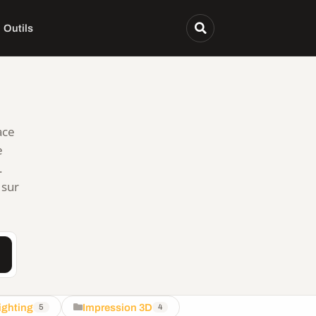
Outils
ace
e
.
 sur
ighting
Impression 3D
5
4