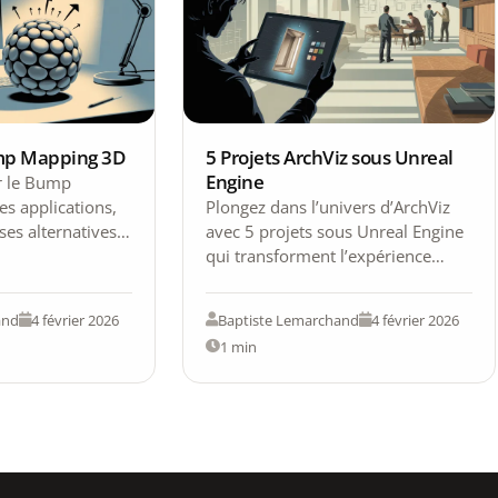
ump Mapping 3D
5 Projets ArchViz sous Unreal
Engine
r le Bump
s applications,
Plongez dans l’univers d’ArchViz
ses alternatives
avec 5 projets sous Unreal Engine
ets de relief
qui transforment l’expérience
client grâce à l’interactivité 3D.
and
4 février 2026
Baptiste Lemarchand
4 février 2026
1 min