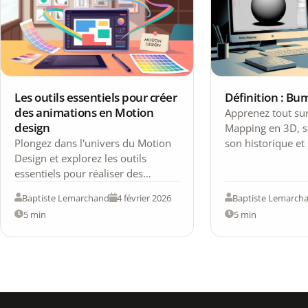
Les outils essentiels pour créer
Définition : B
des animations en Motion
Apprenez tout su
design
Mapping en 3D, se
Plongez dans l'univers du Motion
son historique et 
Design et explorez les outils
pour créer des eff
essentiels pour réaliser des
impressionnants.
animations créatives et
Baptiste Lemarchand
4 février 2026
Baptiste Lemarch
captivantes.
5 min
5 min