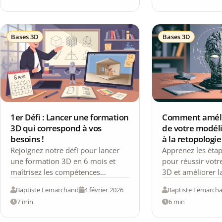
Bases 3D
Bases 3D
1er Défi : Lancer une formation
Comment amélio
3D qui correspond à vos
de votre modéli
besoins !
à la retopologie
Rejoignez notre défi pour lancer
Apprenez les étap
une formation 3D en 6 mois et
pour réussir votr
maîtrisez les compétences
3D et améliorer l
essentielles pour créer des projets
modèles.
Baptiste Lemarchand
4 février 2026
Baptiste Lemarch
captivants!
7 min
6 min