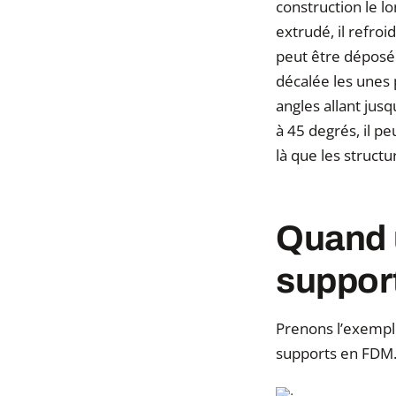
construction le l
extrudé, il refro
peut être déposé
décalée les unes 
angles allant jus
à 45 degrés, il p
là que les struct
Quand u
suppor
Prenons l’exemple 
supports en FDM