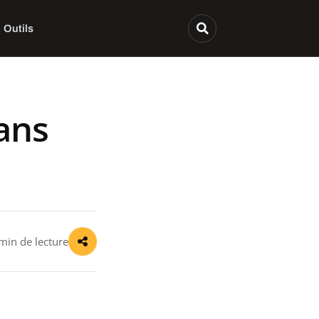
Outils
ans
min de lecture