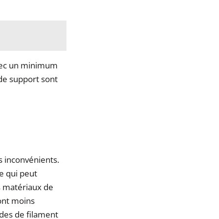
avec un minimum
de support sont
s inconvénients.
e qui peut
s matériaux de
ont moins
ides de filament