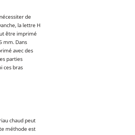
nécessiter de
anche, la lettre H
eut être imprimé
e 5 mm. Dans
mprimé avec des
les parties
oi ces bras
ériau chaud peut
tte méthode est