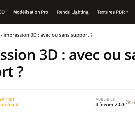
 3D
Modélisation Pro
Rendu Lighting
Textures PBR
-
impression 3D : avec ou sans support ?
ssion 3D : avec ou s
rt ?
ARTIST
PUBLIÉ LE
5 
4 février 2026
marchand