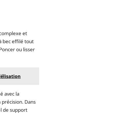
e complexe et
bec effilé tout
Poncer ou lisser
élisation
é avec la
a précision. Dans
el de support