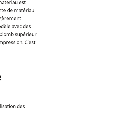
matériau est
ante de matériau
égèrement
odèle avec des
rplomb supérieur
impression. C’est
e
lisation des