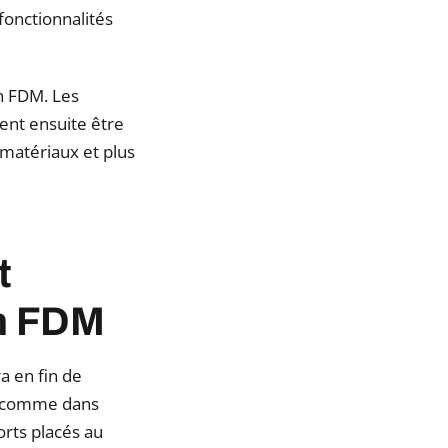
 fonctionnalités
on FDM. Les
ent ensuite être
e matériaux et plus
t
on FDM
a en fin de
e (comme dans
orts placés au