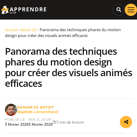
Accueil
-
Bases 3D
-
Panorama des techniques phares du motion
design pour créer des visuels animés efficaces
Panorama des techniques
phares du motion design
pour créer des visuels animés
efficaces
SENIOR 3D ARTIST
Baptiste Lemarchand
PUBLIÉ LE
MIS À JOUR
7 min de lecture
5 février 2026
5 février 2026