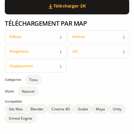
Télécharger 2K
TÉLÉCHARGEMENT PAR MAP
Diffuse
↓
Normal
↓
Roughness
↓
AO
↓
Displacement
↓
Tissu
Catégories
Naturel
Styles
Compatible
3ds Max
Blender
Cinema 4D
Godot
Maya
Unity
Unreal Engine