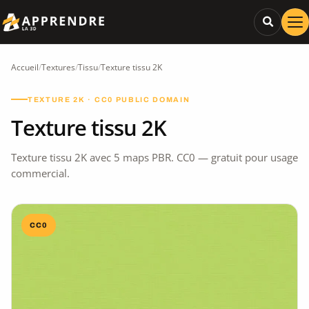
Accueil
/
Textures
/
Tissu
/
Texture tissu 2K
TEXTURE 2K · CC0 PUBLIC DOMAIN
Texture tissu 2K
Texture tissu 2K avec 5 maps PBR. CC0 — gratuit pour usage
commercial.
CC0