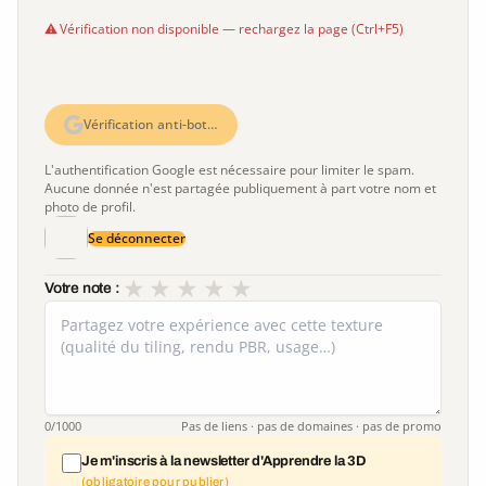
Vérification non disponible — rechargez la page (Ctrl+F5)
Vérification anti-bot…
L'authentification Google est nécessaire pour limiter le spam.
Aucune donnée n'est partagée publiquement à part votre nom et
photo de profil.
Se déconnecter
★
★
★
★
★
Votre note :
0
/1000
Pas de liens · pas de domaines · pas de promo
Je m'inscris à la newsletter d'Apprendre la 3D
(obligatoire pour publier)