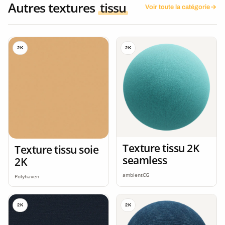
Autres textures
tissu
Voir toute la catégorie
2K
2K
Texture tissu 2K
Texture tissu soie
seamless
2K
ambientCG
Polyhaven
2K
2K