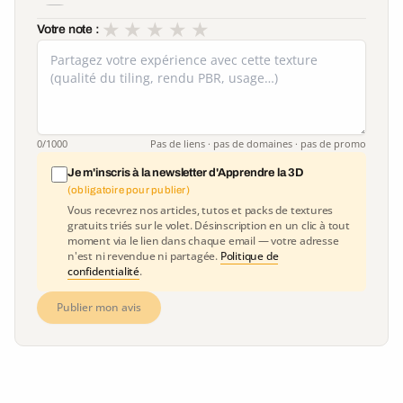
★
★
★
★
★
Votre note :
0
/1000
Pas de liens · pas de domaines · pas de promo
Je m'inscris à la newsletter d'Apprendre la 3D
(obligatoire pour publier)
Vous recevrez nos articles, tutos et packs de textures
gratuits triés sur le volet. Désinscription en un clic à tout
moment via le lien dans chaque email — votre adresse
n'est ni revendue ni partagée.
Politique de
confidentialité
.
Publier mon avis