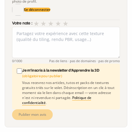
photo de profil.
Se déconnecter
★
★
★
★
★
Votre note :
0
/1000
Pas de liens · pas de domaines · pas de promo
Je m'inscris à la newsletter d'Apprendre la 3D
(obligatoire pour publier)
Vous recevrez nos articles, tutos et packs de textures
gratuits triés sur le volet. Désinscription en un clic à tout
moment via le lien dans chaque email — votre adresse
n'est ni revendue ni partagée.
Politique de
confidentialité
.
Publier mon avis