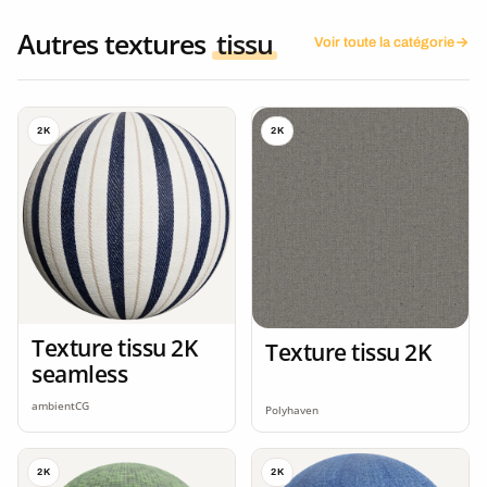
Autres textures
tissu
Voir toute la catégorie
2K
2K
Texture tissu 2K
Texture tissu 2K
seamless
ambientCG
Polyhaven
2K
2K