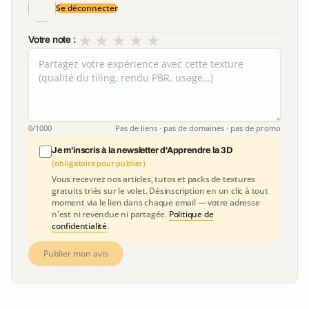
Se déconnecter
★
★
★
★
★
Votre note :
0
/1000
Pas de liens · pas de domaines · pas de promo
Je m'inscris à la newsletter d'Apprendre la 3D
(obligatoire pour publier)
Vous recevrez nos articles, tutos et packs de textures
gratuits triés sur le volet. Désinscription en un clic à tout
moment via le lien dans chaque email — votre adresse
n'est ni revendue ni partagée.
Politique de
confidentialité
.
Publier mon avis