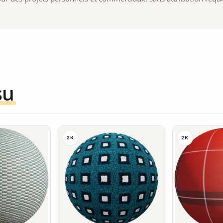
su
2K
2K