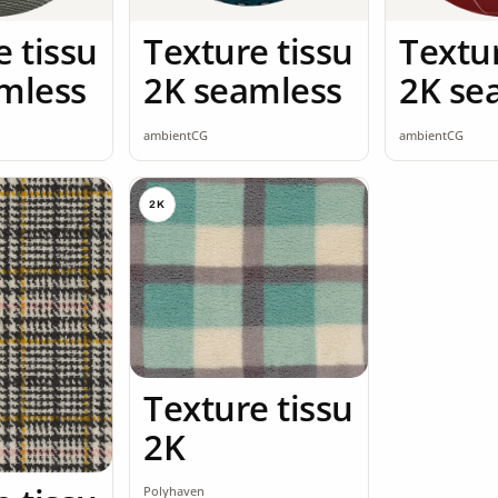
e tissu
Texture tissu
Textur
mless
2K seamless
2K se
ambientCG
ambientCG
2K
Texture tissu
2K
Polyhaven