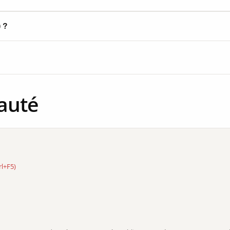
) ?
auté
rl+F5)