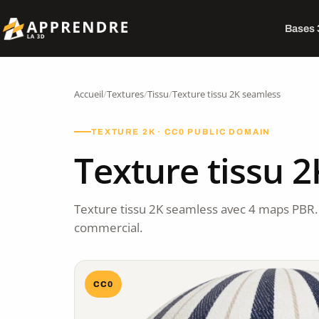
Bases
Accueil
/
Textures
/
Tissu
/
Texture tissu 2K seamless
TEXTURE 2K · CC0 PUBLIC DOMAIN
Texture tissu 
Texture tissu 2K seamless avec 4 maps PBR.
commercial.
CC0