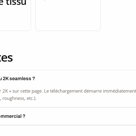
e tissu
tes
su 2K seamless ?
 2K » sur cette page. Le téléchargement démarre immédiatement, s
 roughness, etc.).
commercial ?