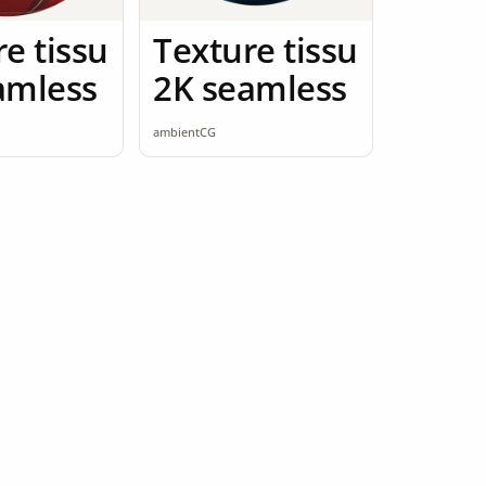
e tissu
Texture tissu
amless
2K seamless
ambientCG