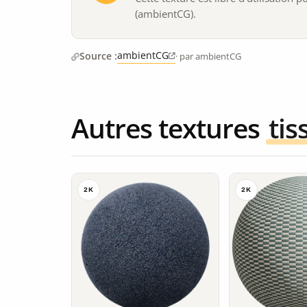
(ambientCG).
ambientCG
Source :
· par ambientCG
Autres textures
tis
2K
2K