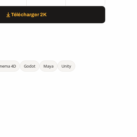
Télécharger 2K
inema 4D
Godot
Maya
Unity