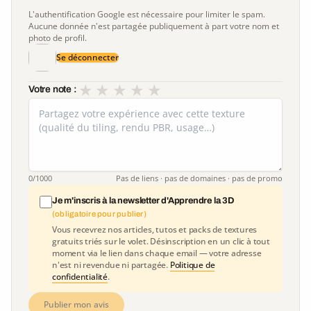
L'authentification Google est nécessaire pour limiter le spam.
Aucune donnée n'est partagée publiquement à part votre nom et
photo de profil.
Se déconnecter
★
★
★
★
★
Votre note :
0
/1000
Pas de liens · pas de domaines · pas de promo
Je m'inscris à la newsletter d'Apprendre la 3D
(obligatoire pour publier)
Vous recevrez nos articles, tutos et packs de textures
gratuits triés sur le volet. Désinscription en un clic à tout
moment via le lien dans chaque email — votre adresse
n'est ni revendue ni partagée.
Politique de
confidentialité
.
Publier mon avis