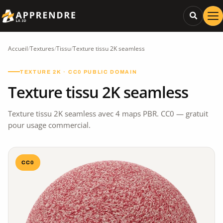
Accueil
/
Textures
/
Tissu
/
Texture tissu 2K seamless
TEXTURE 2K · CC0 PUBLIC DOMAIN
Texture tissu 2K seamless
Texture tissu 2K seamless avec 4 maps PBR. CC0 — gratuit
pour usage commercial.
CC0