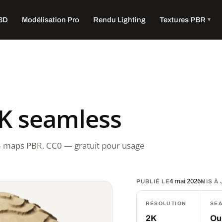
 3D
Modélisation Pro
Rendu Lighting
Textures PBR
2K seamless
4 maps PBR. CC0 — gratuit pour usage
4 mai 2026
PUBLIÉ LE
MIS À
RÉSOLUTION
SE
2K
Ou