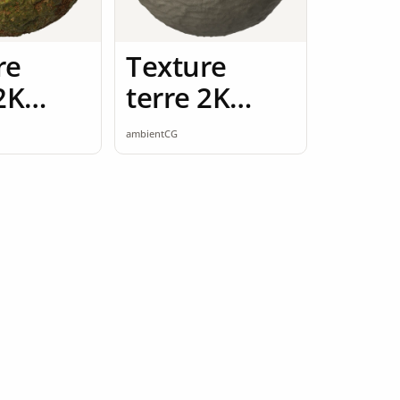
re
Texture
2K
terre 2K
ess
seamless
ambientCG