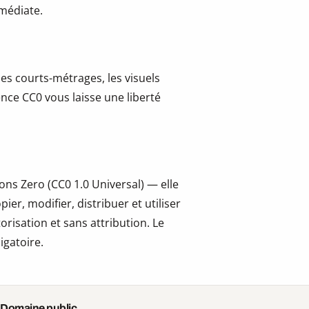
mmédiate.
les courts-métrages, les visuels
cence CC0 vous laisse une liberté
ns Zero (CC0 1.0 Universal) — elle
er, modifier, distribuer et utiliser
risation et sans attribution. Le
igatoire.
 Domaine public