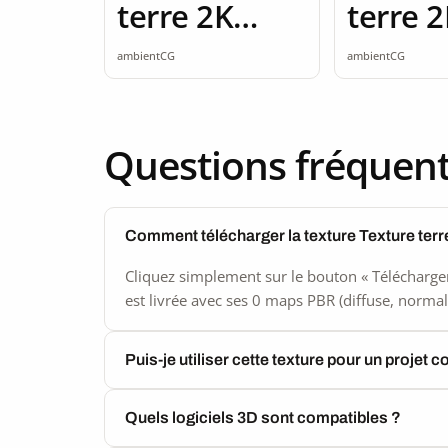
terre 2K
terre 
seamless
seamle
ambientCG
ambientCG
Questions fréquen
Comment télécharger la texture Texture ter
Cliquez simplement sur le bouton « Télécharger
est livrée avec ses 0 maps PBR (diffuse, normal,
Puis-je utiliser cette texture pour un projet 
Quels logiciels 3D sont compatibles ?