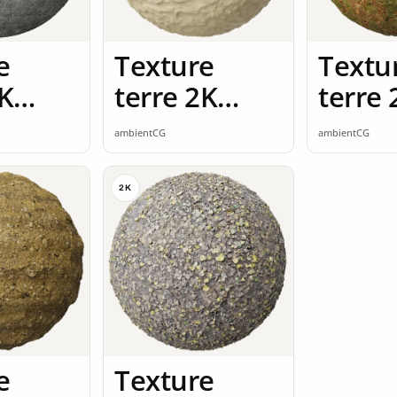
e
Texture
Textu
2K
terre 2K
terre 
ss
seamless
seaml
ambientCG
ambientCG
2K
e
Texture