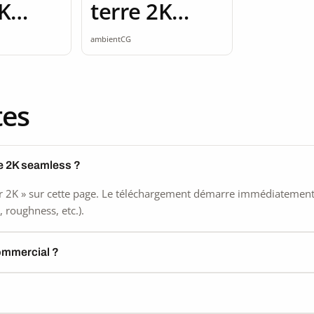
2K
terre 2K
ss
seamless
ambientCG
tes
re 2K seamless ?
 2K » sur cette page. Le téléchargement démarre immédiatement, s
 roughness, etc.).
commercial ?