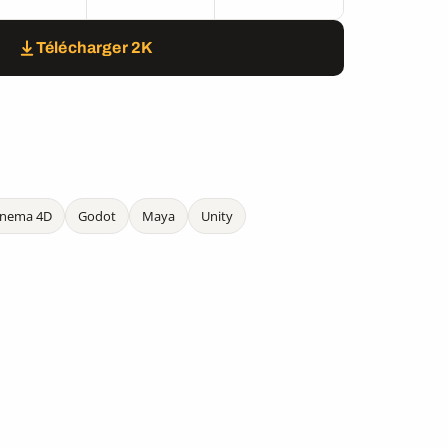
Télécharger 2K
inema 4D
Godot
Maya
Unity