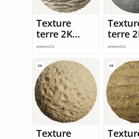
Texture
Textur
terre 2K
terre 
seamless
seamle
ambientCG
ambientCG
2K
2K
Texture
Textur