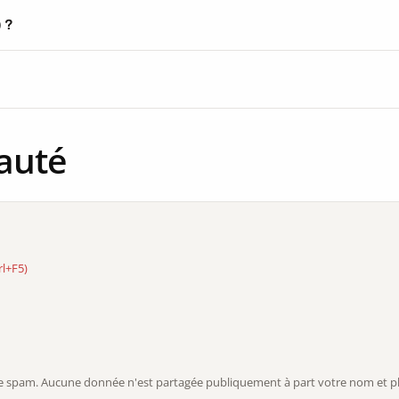
) ?
auté
rl+F5)
r le spam. Aucune donnée n'est partagée publiquement à part votre nom et ph