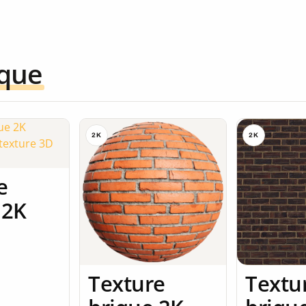
ique
2K
2K
e
 2K
Texture
Textu