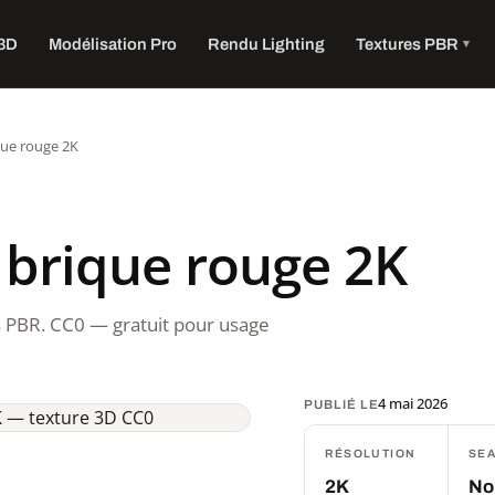
 3D
Modélisation Pro
Rendu Lighting
Textures PBR
que rouge 2K
 brique rouge 2K
 PBR. CC0 — gratuit pour usage
4 mai 2026
PUBLIÉ LE
RÉSOLUTION
SE
2K
No