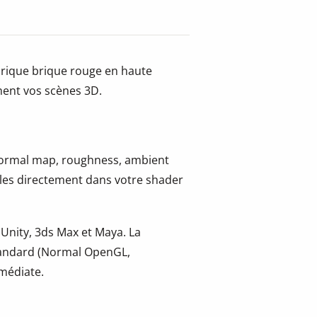
brique brique rouge en haute
ment vos scènes 3D.
 normal map, roughness, ambient
-les directement dans votre shader
 Unity, 3ds Max et Maya. La
tandard (Normal OpenGL,
mmédiate.