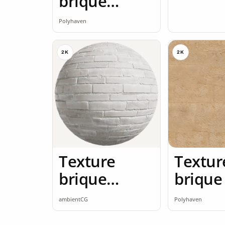
brique
brique rouge
Polyhaven
2K
2K
2K
Texture
Textur
brique
brique
brique
ambientCG
Polyhaven
blanche 2K