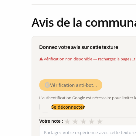
Avis de la commun
Donnez votre avis sur cette texture
Vérification non disponible — rechargez la page (Ct
Vérification anti-bot…
L'authentification Google est nécessaire pour limite
Se déconnecter
★
★
★
★
★
Votre note :