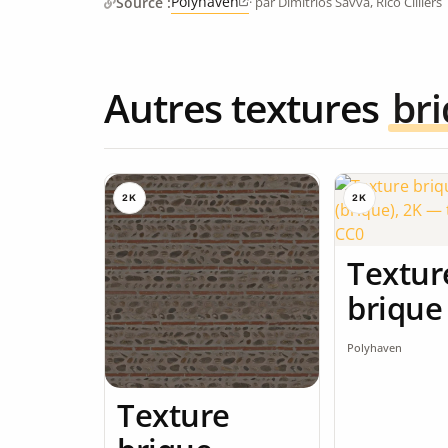
Polyhaven
Source :
· par Dimitrios Savva, Rico Cilliers
Autres textures
br
2K
2K
Textur
brique
Polyhaven
Texture