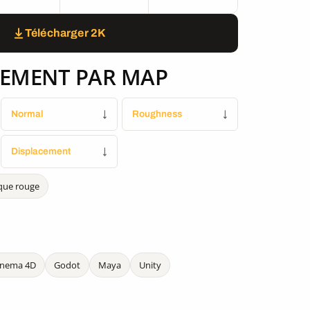
Télécharger 2K
EMENT PAR MAP
Normal
↓
Roughness
↓
Displacement
↓
que rouge
inema 4D
Godot
Maya
Unity