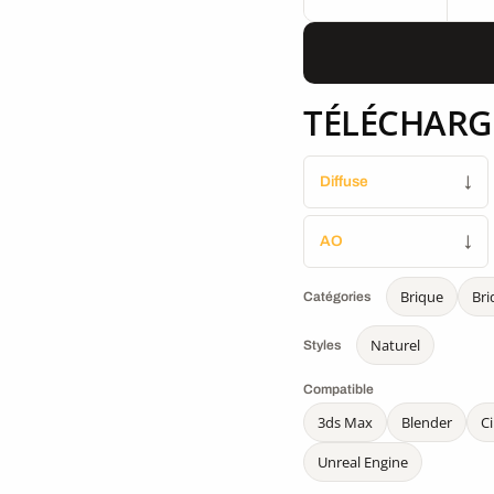
TÉLÉCHARG
Diffuse
↓
AO
↓
Brique
Bri
Catégories
Naturel
Styles
Compatible
3ds Max
Blender
C
Unreal Engine