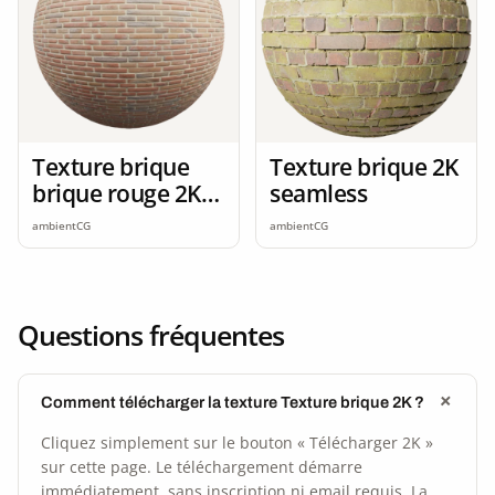
Texture brique
Texture brique 2K
brique rouge 2K
seamless
seamless
ambientCG
ambientCG
Questions fréquentes
Comment télécharger la texture Texture brique 2K ?
Cliquez simplement sur le bouton « Télécharger 2K »
sur cette page. Le téléchargement démarre
immédiatement, sans inscription ni email requis. La