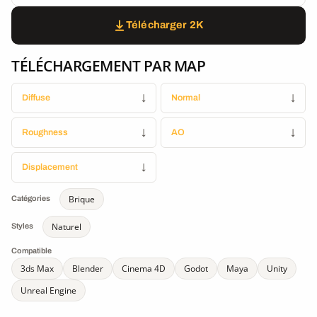
Télécharger 2K
TÉLÉCHARGEMENT PAR MAP
Diffuse
↓
Normal
↓
Roughness
↓
AO
↓
Displacement
↓
Brique
Catégories
Naturel
Styles
Compatible
3ds Max
Blender
Cinema 4D
Godot
Maya
Unity
Unreal Engine