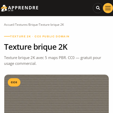
Accueil
/
Textures
/
Brique
/
Texture brique 2K
TEXTURE 2K · CC0 PUBLIC DOMAIN
Texture brique 2K
Texture brique 2K avec 5 maps PBR. CC0 — gratuit pour
usage commercial.
CC0