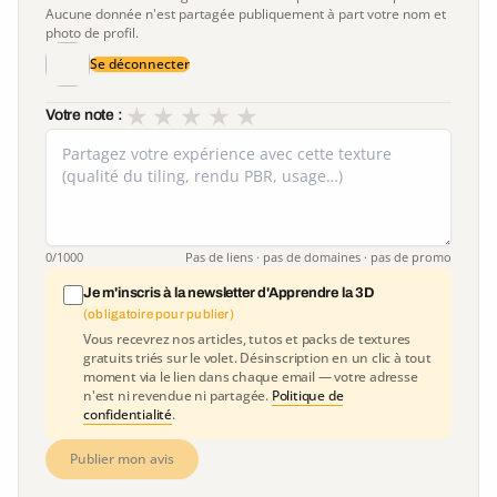
Aucune donnée n'est partagée publiquement à part votre nom et
photo de profil.
Se déconnecter
★
★
★
★
★
Votre note :
0
/1000
Pas de liens · pas de domaines · pas de promo
Je m'inscris à la newsletter d'Apprendre la 3D
(obligatoire pour publier)
Vous recevrez nos articles, tutos et packs de textures
gratuits triés sur le volet. Désinscription en un clic à tout
moment via le lien dans chaque email — votre adresse
n'est ni revendue ni partagée.
Politique de
confidentialité
.
Publier mon avis