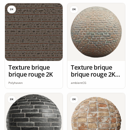
2K
2K
Texture brique
Texture brique
brique rouge 2K
brique rouge 2K
seamless
Polyhaven
ambientCG
2K
2K