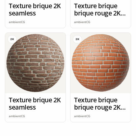
Texture brique 2K
Texture brique
seamless
brique rouge 2K
seamless
ambientCG
ambientCG
2K
2K
Texture brique 2K
Texture brique
seamless
brique rouge 2K
seamless
ambientCG
ambientCG