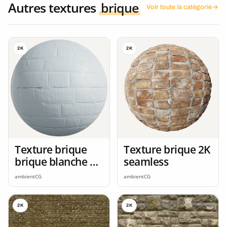
Autres textures
brique
Voir toute la catégorie
2K
2K
Texture brique
Texture brique 2K
brique blanche 2K
seamless
seamless
ambientCG
ambientCG
2K
2K