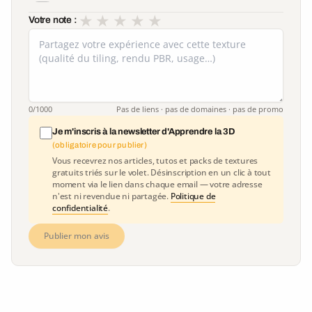
★
★
★
★
★
Votre note :
0
/1000
Pas de liens · pas de domaines · pas de promo
Je m'inscris à la newsletter d'Apprendre la 3D
(obligatoire pour publier)
Vous recevrez nos articles, tutos et packs de textures
gratuits triés sur le volet. Désinscription en un clic à tout
moment via le lien dans chaque email — votre adresse
n'est ni revendue ni partagée.
Politique de
confidentialité
.
Publier mon avis