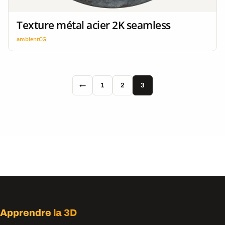
Texture métal acier 2K seamless
ambientCG
←
1
2
3
Apprendre
la 3D