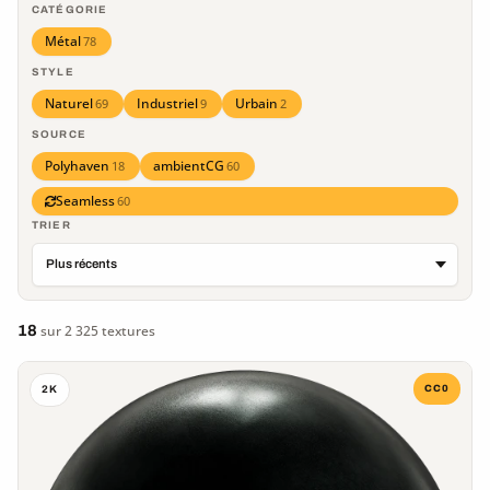
CATÉGORIE
Métal
78
STYLE
Naturel
Industriel
Urbain
69
9
2
SOURCE
Polyhaven
ambientCG
18
60
Seamless
60
TRIER
18
sur 2 325 textures
CC0
2K