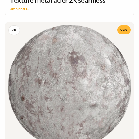
Texture metal acier 2K seamless
ambientCG
CC0
2K