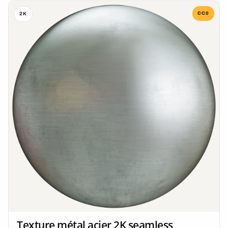
CC0
2K
Texture métal acier 2K seamless