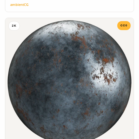
ambientCG
CC0
2K