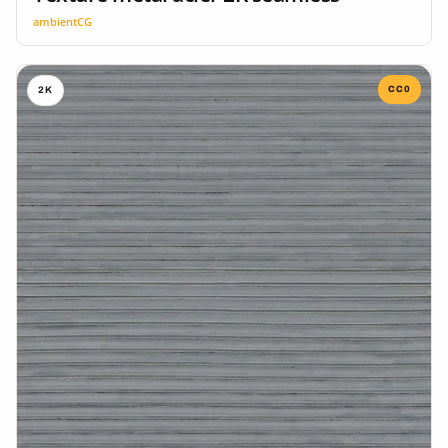
ambientCG
CC0
2K