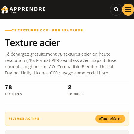
78 TEXTURES CC0 · PBR SEAMLESS
Texture acier
Téléchargez gratuitement 78 textures acier en haute
résolution (2K). Format PBR seamless avec maps diffuse,
normal, roughness et AO. Compatible Blender, Unreal
Engine, Unity. Licence CC0 : usage commercial libre.
78
2
TEXTURES
SOURCES
Tout effacer
FILTRES ACTIFS