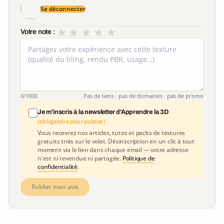
Se déconnecter
★
★
★
★
★
Votre note :
0
/1000
Pas de liens · pas de domaines · pas de promo
Je m'inscris à la newsletter d'Apprendre la 3D
(obligatoire pour publier)
Vous recevrez nos articles, tutos et packs de textures
gratuits triés sur le volet. Désinscription en un clic à tout
moment via le lien dans chaque email — votre adresse
n'est ni revendue ni partagée.
Politique de
confidentialité
.
Publier mon avis