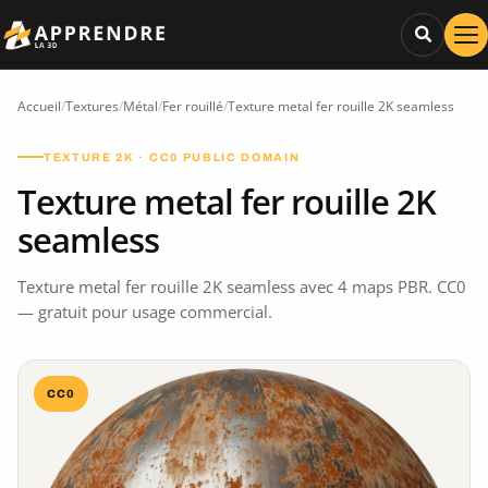
Accueil
/
Textures
/
Métal
/
Fer rouillé
/
Texture metal fer rouille 2K seamless
TEXTURE 2K · CC0 PUBLIC DOMAIN
Texture metal fer rouille 2K
seamless
Texture metal fer rouille 2K seamless avec 4 maps PBR. CC0
— gratuit pour usage commercial.
CC0