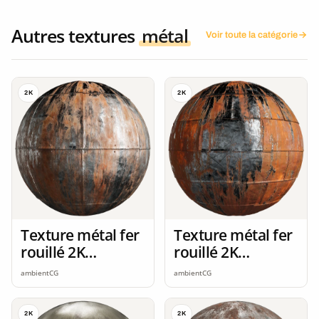
Autres textures
métal
Voir toute la catégorie
2K
2K
Texture métal fer
Texture métal fer
rouillé 2K
rouillé 2K
seamless
seamless
ambientCG
ambientCG
2K
2K