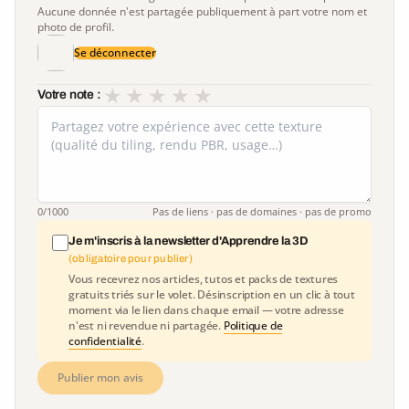
Aucune donnée n'est partagée publiquement à part votre nom et
photo de profil.
Se déconnecter
★
★
★
★
★
Votre note :
0
/1000
Pas de liens · pas de domaines · pas de promo
Je m'inscris à la newsletter d'Apprendre la 3D
(obligatoire pour publier)
Vous recevrez nos articles, tutos et packs de textures
gratuits triés sur le volet. Désinscription en un clic à tout
moment via le lien dans chaque email — votre adresse
n'est ni revendue ni partagée.
Politique de
confidentialité
.
Publier mon avis