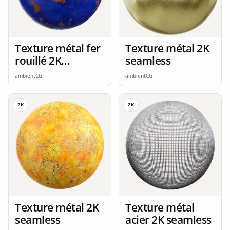
Texture métal fer
Texture métal 2K
rouillé 2K
seamless
seamless
ambientCG
ambientCG
2K
2K
Texture métal 2K
Texture métal
seamless
acier 2K seamless