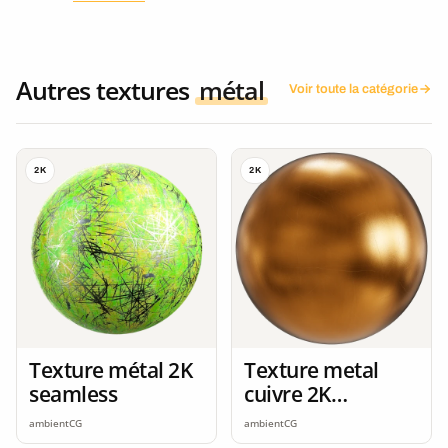
Autres textures
métal
Voir toute la catégorie
2K
2K
Texture métal 2K
Texture metal
seamless
cuivre 2K
seamless
ambientCG
ambientCG