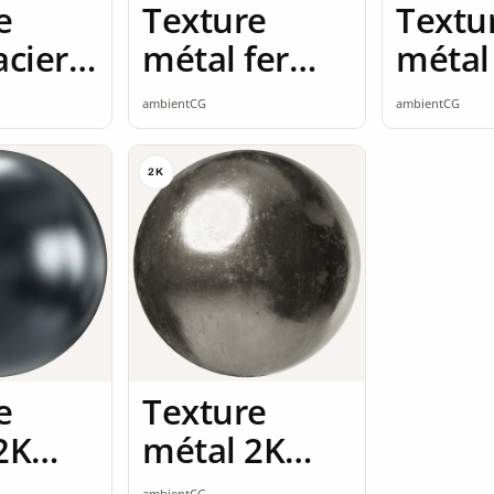
e
Texture
Textu
acier
métal fer
métal
rouillé 2K
seaml
ambientCG
ambientCG
seamless
2K
e
Texture
2K
métal 2K
ss
seamless
ambientCG