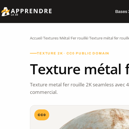
Bases
Accueil
/
Textures
/
Métal
/
Fer rouillé
/
Texture métal fer rouil
TEXTURE 2K · CC0 PUBLIC DOMAIN
Texture métal f
Texture metal fer rouille 2K seamless avec
commercial.
CC0