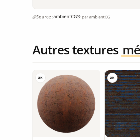
ambientCG
Source :
· par ambientCG
Autres textures
mé
2K
2K