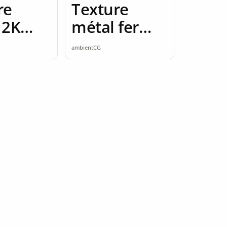
re
Texture
 2K
métal fer
ess
rouillé 2K
ambientCG
seamless