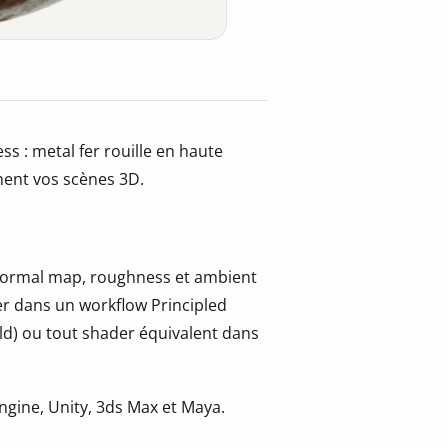
s : metal fer rouille en haute
ment vos scènes 3D.
, normal map, roughness et ambient
er dans un workflow Principled
ld) ou tout shader équivalent dans
gine, Unity, 3ds Max et Maya.