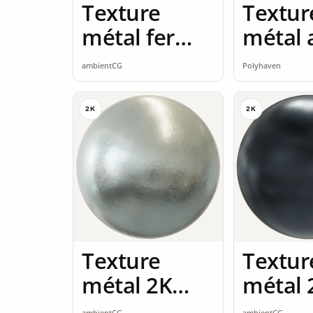
Texture
Textur
métal fer
métal 
rouillé 2K
2K
ambientCG
Polyhaven
seamless
2K
2K
Texture
Textur
métal 2K
métal 
seamless
seamle
ambientCG
ambientCG