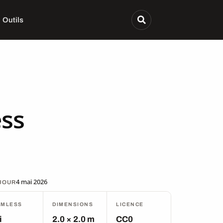
Outils
ess
4 mai 2026
 JOUR
AMLESS
DIMENSIONS
LICENCE
i
2.0 × 2.0 m
CC0