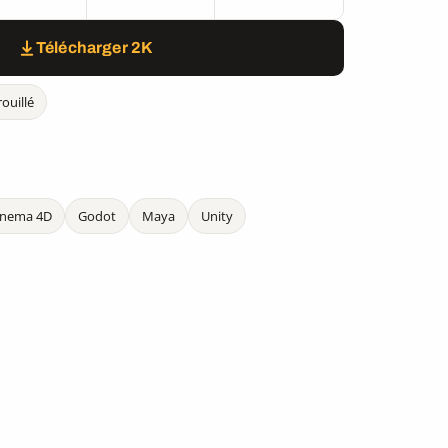
Télécharger 2K
rouillé
inema 4D
Godot
Maya
Unity