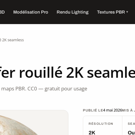
 3D
Modélisation Pro
Rendu Lighting
Textures PBR
lé 2K seamless
er rouillé 2K seaml
 4 maps PBR. CC0 — gratuit pour usage
4 mai 2026
PUBLIÉ LE
MIS À
RÉSOLUTION
SE
2K
Ou