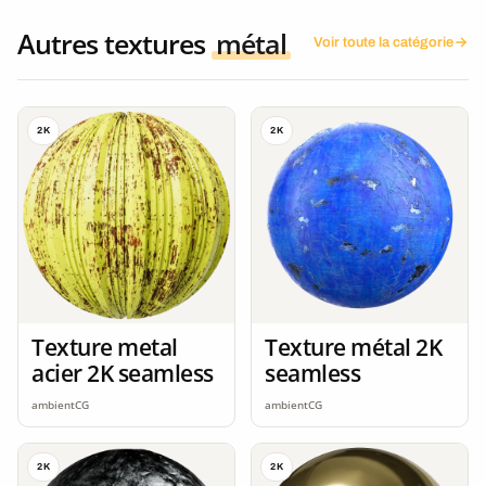
Autres textures
métal
Voir toute la catégorie
2K
2K
Texture metal
Texture métal 2K
acier 2K seamless
seamless
ambientCG
ambientCG
2K
2K