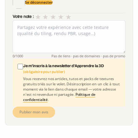
Se déconnecter
★
★
★
★
★
Votre note :
0
/1000
Pas de liens · pas de domaines · pas de promo
Je m'inscris à la newsletter d'Apprendre la 3D
(obligatoire pour publier)
Vous recevrez nos articles, tutos et packs de textures
gratuits triés sur le volet. Désinscription en un clic à tout
moment via le lien dans chaque email — votre adresse
n'est ni revendue ni partagée.
Politique de
confidentialité
.
Publier mon avis