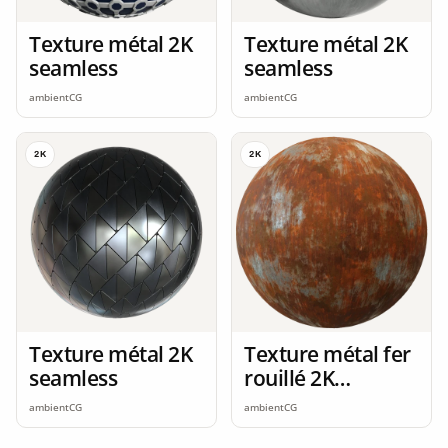
Texture métal 2K
Texture métal 2K
seamless
seamless
ambientCG
ambientCG
2K
2K
Texture métal 2K
Texture métal fer
seamless
rouillé 2K
seamless
ambientCG
ambientCG