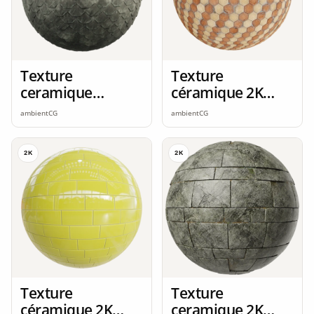
Texture
Texture
ceramique
céramique 2K
ardoise 2K
seamless
ambientCG
ambientCG
seamless
2K
2K
Texture
Texture
céramique 2K
ceramique 2K