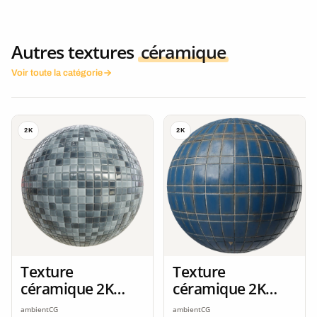
Autres textures
céramique
Voir toute la catégorie
2K
2K
Texture
Texture
céramique 2K
céramique 2K
seamless
seamless
ambientCG
ambientCG