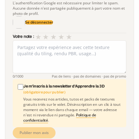
L'authentification Google est nécessaire pour limiter le spam.
Aucune donnée n'est partagée publiquement à part votre nom et
photo de profil.
Se déconnecter
★
★
★
★
★
Votre note :
0
/1000
Pas de liens · pas de domaines · pas de promo
Je m'inscris à la newsletter d'Apprendre la 3D
(obligatoire pour publier)
Vous recevrez nos articles, tutos et packs de textures
gratuits triés sur le volet. Désinscription en un clic à tout
moment via le lien dans chaque email — votre adresse
n'est ni revendue ni partagée.
Politique de
confidentialité
.
Publier mon avis