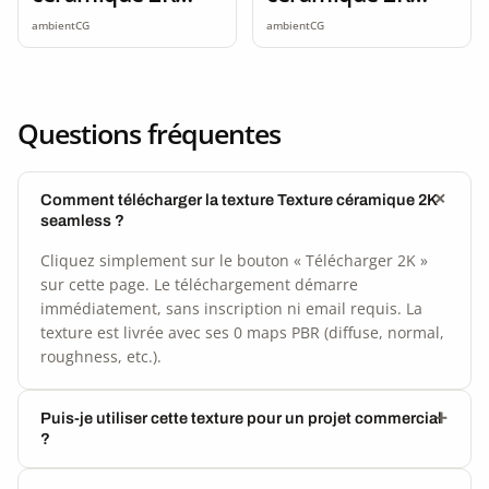
seamless
seamless
ambientCG
ambientCG
Questions fréquentes
Comment télécharger la texture Texture céramique 2K
seamless ?
Cliquez simplement sur le bouton « Télécharger 2K »
sur cette page. Le téléchargement démarre
immédiatement, sans inscription ni email requis. La
texture est livrée avec ses 0 maps PBR (diffuse, normal,
roughness, etc.).
Puis-je utiliser cette texture pour un projet commercial
?