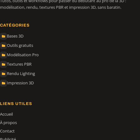
Tutos, outils et workflows pour passer du débutant au pro de la 3D :
modélisation, rendu, textures PBR et impression 3D, sans baratin.
CATÉGORIES
Bases 3D
Outils gratuits
Modélisation Pro
Textures PBR
Rendu Lighting
Impression 3D
LIENS UTILES
Accueil
À propos
Contact
Publicité