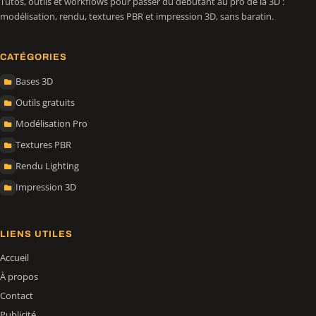
Tutos, outils et workflows pour passer du débutant au pro de la 3D :
modélisation, rendu, textures PBR et impression 3D, sans baratin.
CATÉGORIES
Bases 3D
Outils gratuits
Modélisation Pro
Textures PBR
Rendu Lighting
Impression 3D
LIENS UTILES
Accueil
À propos
Contact
Publicité