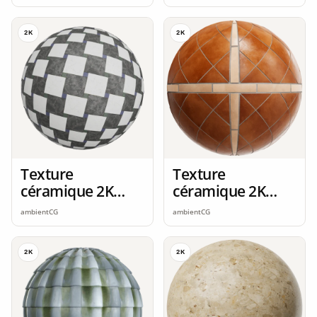
2K
2K
Texture
Texture
céramique 2K
céramique 2K
seamless
seamless
ambientCG
ambientCG
2K
2K