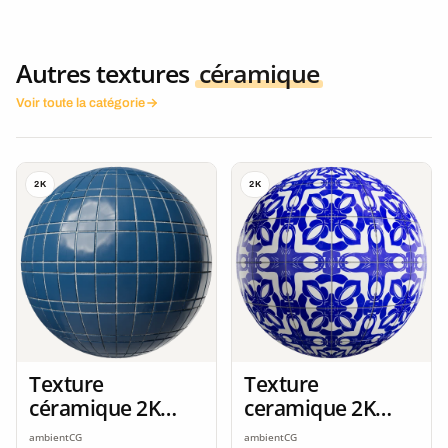
Autres textures
céramique
Voir toute la catégorie
2K
2K
Texture
Texture
céramique 2K
ceramique 2K
seamless
seamless
ambientCG
ambientCG