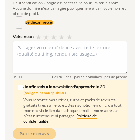
L'authentification Google est nécessaire pour limiter le spam.
Aucune donnée n'est partagée publiquement à part votre nom et
photo de profil.
Se déconnecter
★
★
★
★
★
Votre note :
0
/1000
Pas de liens · pas de domaines · pas de promo
Je m'inscris à la newsletter d'Apprendre la 3D
(obligatoire pour publier)
Vous recevrez nos articles, tutos et packs de textures
gratuits triés sur le volet. Désinscription en un clic à tout
moment via le lien dans chaque email — votre adresse
n'est ni revendue ni partagée.
Politique de
confidentialité
.
Publier mon avis