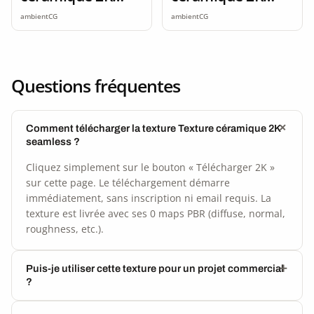
seamless
seamless
ambientCG
ambientCG
Questions fréquentes
Comment télécharger la texture Texture céramique 2K
seamless ?
Cliquez simplement sur le bouton « Télécharger 2K »
sur cette page. Le téléchargement démarre
immédiatement, sans inscription ni email requis. La
texture est livrée avec ses 0 maps PBR (diffuse, normal,
roughness, etc.).
Puis-je utiliser cette texture pour un projet commercial
?