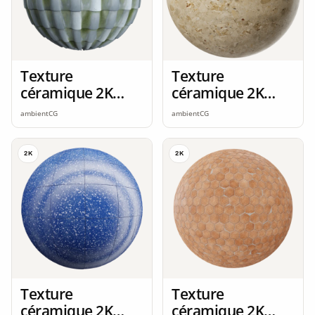
Texture
Texture
céramique 2K
céramique 2K
seamless
seamless
ambientCG
ambientCG
2K
2K
Texture
Texture
céramique 2K
céramique 2K