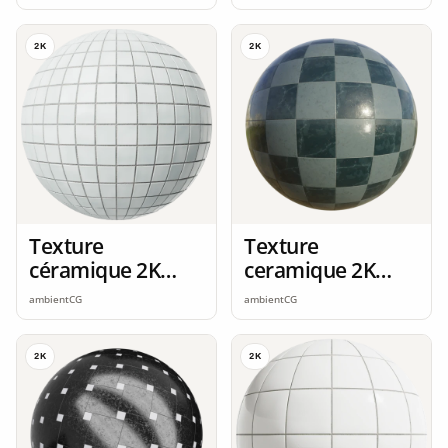
2K
2K
Texture
Texture
céramique 2K
ceramique 2K
seamless
seamless
ambientCG
ambientCG
2K
2K