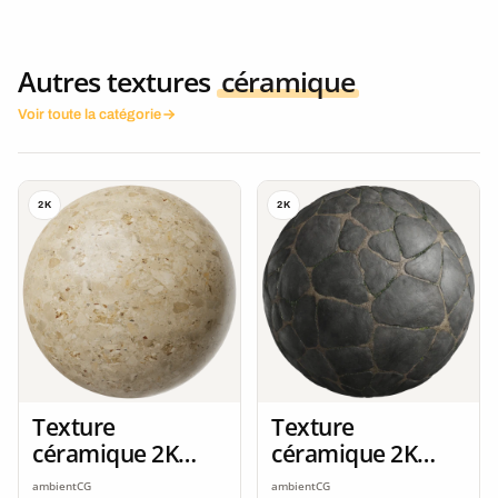
Autres textures
céramique
Voir toute la catégorie
2K
2K
Texture
Texture
céramique 2K
céramique 2K
seamless
seamless
ambientCG
ambientCG