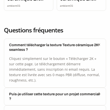
seamless
seamless
ambientCG
ambientCG
Questions fréquentes
Comment télécharger la texture Texture céramique 2K
seamless ?
Cliquez simplement sur le bouton « Télécharger 2K »
sur cette page. Le téléchargement démarre
immédiatement, sans inscription ni email requis. La
texture est livrée avec ses 0 maps PBR (diffuse, normal,
roughness, etc.).
Puis-je utiliser cette texture pour un projet commercial
?