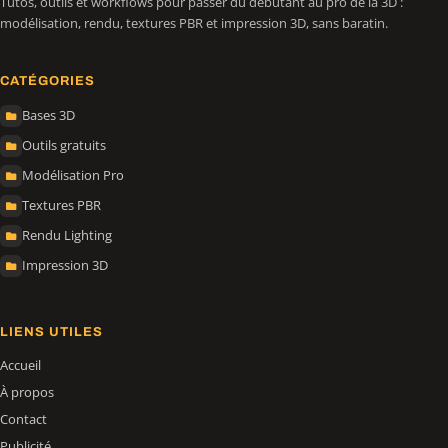
Tutos, outils et workflows pour passer du débutant au pro de la 3D :
modélisation, rendu, textures PBR et impression 3D, sans baratin.
CATÉGORIES
Bases 3D
Outils gratuits
Modélisation Pro
Textures PBR
Rendu Lighting
Impression 3D
LIENS UTILES
Accueil
À propos
Contact
Publicité