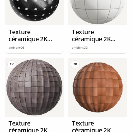
Texture
Texture
céramique 2K
céramique 2K
seamless
seamless
ambientCG
ambientCG
2K
2K
Texture
Texture
céramique 2K
céramique 2K