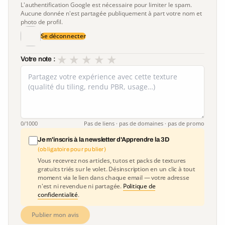
L'authentification Google est nécessaire pour limiter le spam.
Aucune donnée n'est partagée publiquement à part votre nom et
photo de profil.
Se déconnecter
★
★
★
★
★
Votre note :
0
/1000
Pas de liens · pas de domaines · pas de promo
Je m'inscris à la newsletter d'Apprendre la 3D
(obligatoire pour publier)
Vous recevrez nos articles, tutos et packs de textures
gratuits triés sur le volet. Désinscription en un clic à tout
moment via le lien dans chaque email — votre adresse
n'est ni revendue ni partagée.
Politique de
confidentialité
.
Publier mon avis