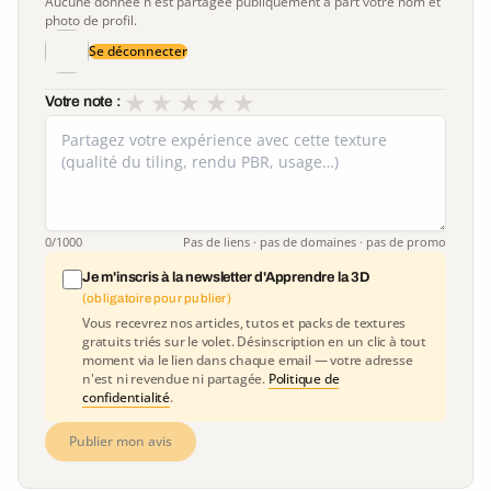
Aucune donnée n'est partagée publiquement à part votre nom et
photo de profil.
Se déconnecter
★
★
★
★
★
Votre note :
0
/1000
Pas de liens · pas de domaines · pas de promo
Je m'inscris à la newsletter d'Apprendre la 3D
(obligatoire pour publier)
Vous recevrez nos articles, tutos et packs de textures
gratuits triés sur le volet. Désinscription en un clic à tout
moment via le lien dans chaque email — votre adresse
n'est ni revendue ni partagée.
Politique de
confidentialité
.
Publier mon avis