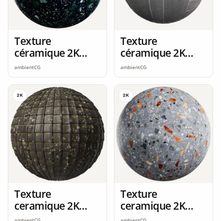
Texture
Texture
céramique 2K
céramique 2K
seamless
seamless
ambientCG
ambientCG
2K
2K
Texture
Texture
ceramique 2K
ceramique 2K
seamless
seamless
ambientCG
ambientCG