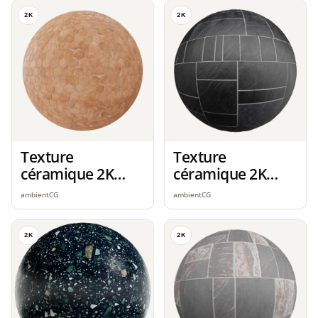
2K
2K
Texture
Texture
céramique 2K
céramique 2K
seamless
seamless
ambientCG
ambientCG
2K
2K