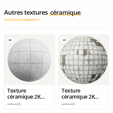
Autres textures
céramique
Voir toute la catégorie
2K
2K
Texture
Texture
céramique 2K
céramique 2K
seamless
seamless
ambientCG
ambientCG