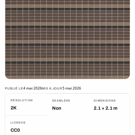
4 mai 2026
5 mai 2026
PUBLIÉ LE
MIS À JOUR
RÉSOLUTION
SEAMLESS
DIMENSIONS
2K
Non
2.1 × 2.1 m
LICENCE
CC0