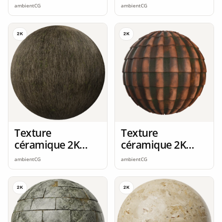
seamless
seamless
ambientCG
ambientCG
2K
2K
Texture
Texture
céramique 2K
céramique 2K
seamless
seamless
ambientCG
ambientCG
2K
2K