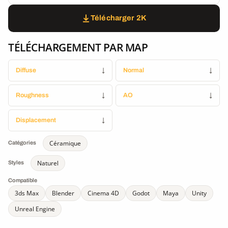
Télécharger 2K
TÉLÉCHARGEMENT PAR MAP
Diffuse
↓
Normal
↓
Roughness
↓
AO
↓
Displacement
↓
Céramique
Catégories
Naturel
Styles
Compatible
3ds Max
Blender
Cinema 4D
Godot
Maya
Unity
Unreal Engine