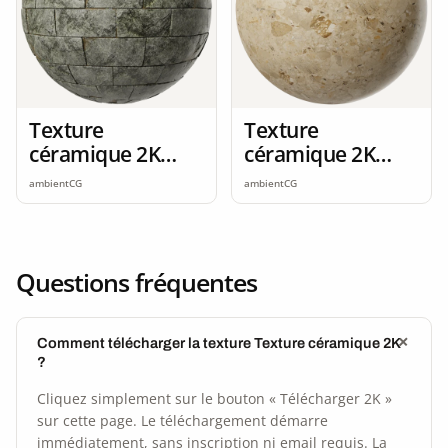
Texture
Texture
céramique 2K
céramique 2K
seamless
seamless
ambientCG
ambientCG
Questions fréquentes
Comment télécharger la texture Texture céramique 2K
?
Cliquez simplement sur le bouton « Télécharger 2K »
sur cette page. Le téléchargement démarre
immédiatement, sans inscription ni email requis. La