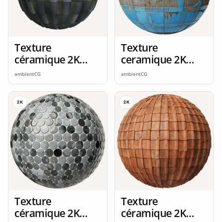
Texture
Texture
céramique 2K
ceramique 2K
seamless
seamless
ambientCG
ambientCG
2K
2K
Texture
Texture
céramique 2K
céramique 2K