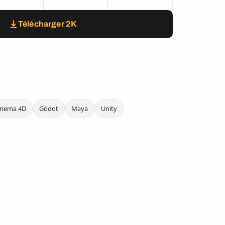
Télécharger 2K
inema 4D
Godot
Maya
Unity