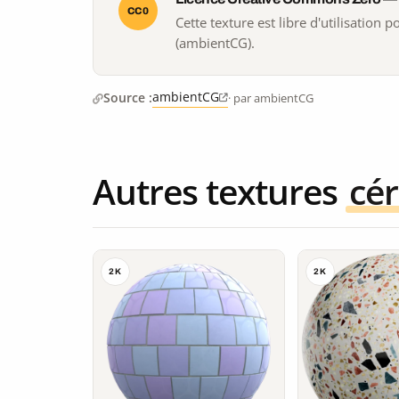
CC0
Cette texture est libre d'utilisation
(ambientCG).
ambientCG
Source :
· par ambientCG
Autres textures
cé
2K
2K