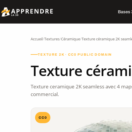
Bases
Accueil
/
Textures
/
Céramique
/
Texture céramique 2K seaml
TEXTURE 2K · CC0 PUBLIC DOMAIN
Texture céram
Texture ceramique 2K seamless avec 4 maps
commercial.
CC0