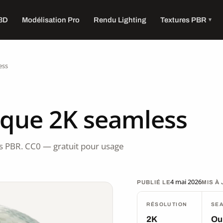
 3D
Modélisation Pro
Rendu Lighting
Textures PBR
ess
ique 2K seamless
 PBR. CC0 — gratuit pour usage
4 mai 2026
PUBLIÉ LE
MIS À
RÉSOLUTION
SE
2K
Ou