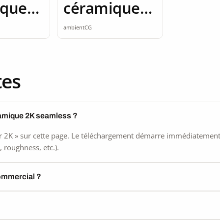
ique
céramique
mless
2K seamless
ambientCG
tes
ramique 2K seamless ?
 2K » sur cette page. Le téléchargement démarre immédiatement, s
 roughness, etc.).
commercial ?