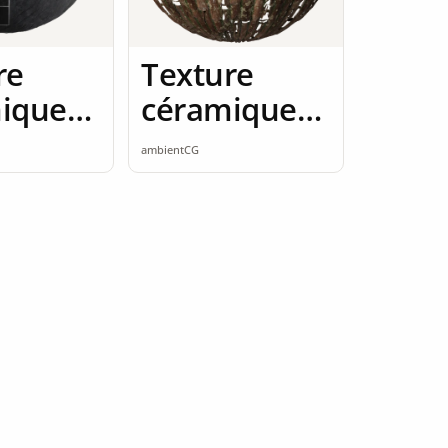
re
Texture
ique
céramique
amless
2K seamless
ambientCG