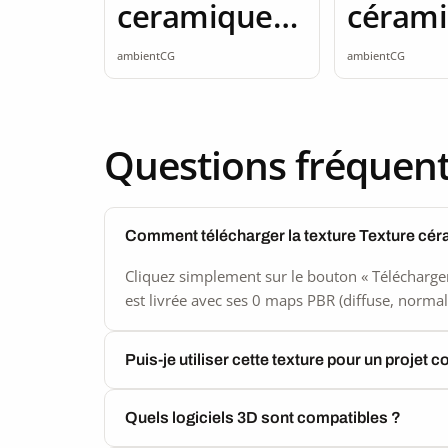
ceramique
céram
ardoise 2K
2K sea
ambientCG
ambientCG
seamless
Questions fréquen
Comment télécharger la texture Texture cé
Cliquez simplement sur le bouton « Télécharger
est livrée avec ses 0 maps PBR (diffuse, normal,
Puis-je utiliser cette texture pour un projet 
Quels logiciels 3D sont compatibles ?