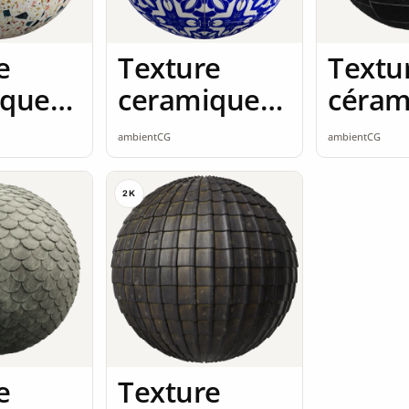
e
Texture
Textu
ique
ceramique
céram
mless
2K seamless
2K se
ambientCG
ambientCG
2K
e
Texture