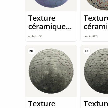
Texture
Textur
céramique
céram
2K seamless
2K sea
ambientCG
ambientCG
2K
2K
Texture
Textur