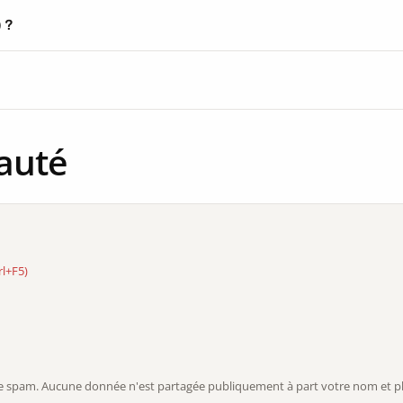
) ?
auté
rl+F5)
r le spam. Aucune donnée n'est partagée publiquement à part votre nom et ph