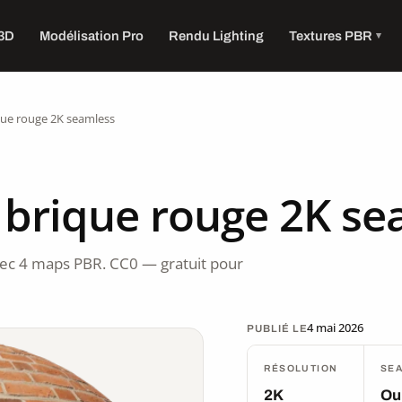
 3D
Modélisation Pro
Rendu Lighting
Textures PBR
que rouge 2K seamless
 brique rouge 2K se
vec 4 maps PBR. CC0 — gratuit pour
4 mai 2026
PUBLIÉ LE
RÉSOLUTION
SE
2K
Ou