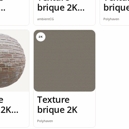
brique 2K
briqu
 rouge
seamless
briqu
ambientCG
Polyhaven
2K
2K
e
Texture
 2K
brique 2K
ss
Polyhaven