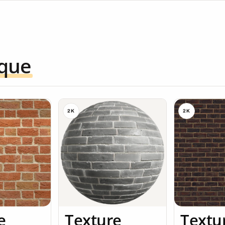
ique
2K
2K
e
Texture
Textu