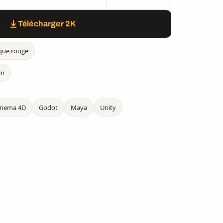
Télécharger 2K
que rouge
in
inema 4D
Godot
Maya
Unity