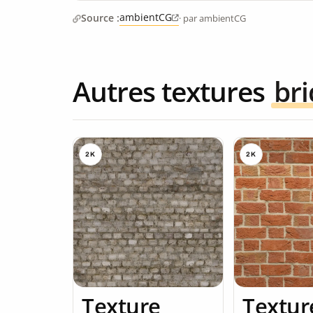
ambientCG
Source :
· par ambientCG
Autres textures
br
2K
2K
Texture
Textur