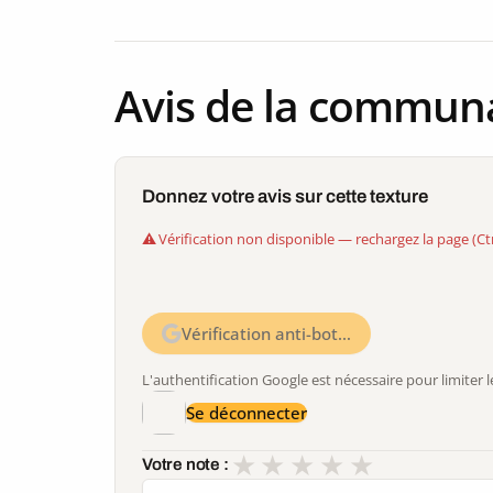
Avis de la commun
Donnez votre avis sur cette texture
Vérification non disponible — rechargez la page (Ct
Vérification anti-bot…
L'authentification Google est nécessaire pour limite
Se déconnecter
★
★
★
★
★
Votre note :