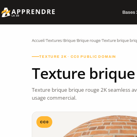
Bases
Accueil
/
Textures
/
Brique
/
Brique rouge
/
Texture brique bri
TEXTURE 2K · CC0 PUBLIC DOMAIN
Texture brique
Texture brique brique rouge 2K seamless a
usage commercial.
CC0