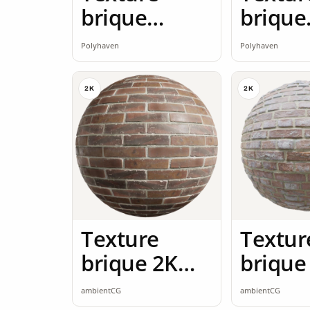
brique
brique
brique rouge
brique
Polyhaven
Polyhaven
2K
2K
2K
2K
Texture
Textur
brique 2K
brique
seamless
seamle
ambientCG
ambientCG