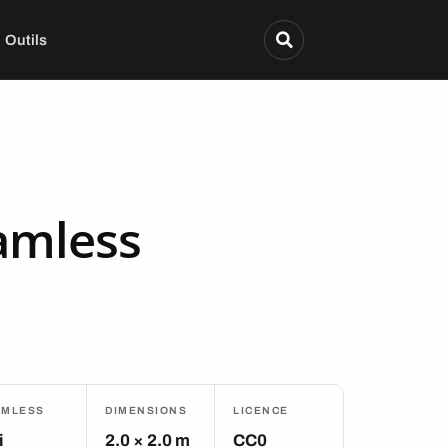
Outils
amless
AMLESS
DIMENSIONS
LICENCE
i
2.0 × 2.0 m
CC0