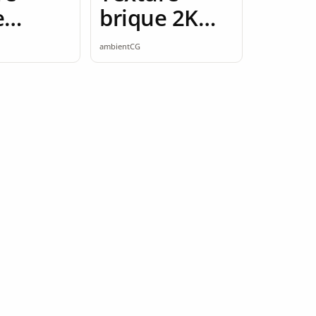
e
brique 2K
e rouge
seamless
ambientCG