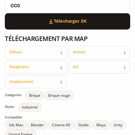
CC0
Télécharger 2K
TÉLÉCHARGEMENT PAR MAP
Diffuse
↓
Normal
↓
Roughness
↓
AO
↓
Displacement
↓
Brique
Brique rouge
Catégories
Industriel
Styles
Compatible
3ds Max
Blender
Cinema 4D
Godot
Maya
Unity
Unreal Engine