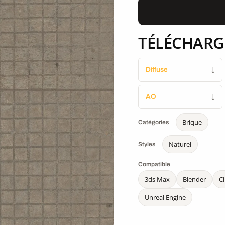
TÉLÉCHARG
Diffuse
↓
AO
↓
Brique
Catégories
Naturel
Styles
Compatible
3ds Max
Blender
C
Unreal Engine