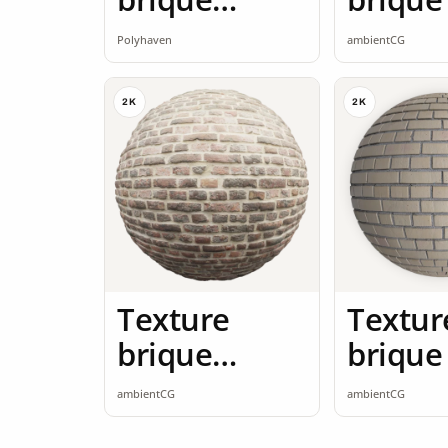
brique rouge
seamle
Polyhaven
ambientCG
2K
2K
2K
Texture
Textur
brique
brique
brique
seamle
ambientCG
ambientCG
vintage 2K