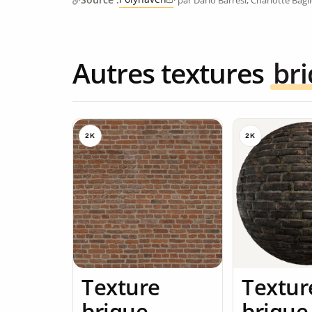
Autres textures
br
2K
2K
Texture
Textur
brique
brique