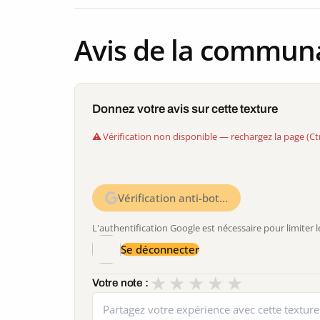
Avis de la commun
Donnez votre avis sur cette texture
Vérification non disponible — rechargez la page (Ct
Vérification anti-bot…
L'authentification Google est nécessaire pour limite
Se déconnecter
★
★
★
★
★
Votre note :