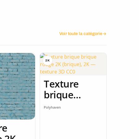
Voir toute la catégorie
2K
Texture
brique
brique rouge
Polyhaven
2K
re
e 2K