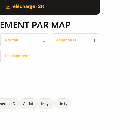
Télécharger 2K
EMENT PAR MAP
Normal
↓
Roughness
↓
Displacement
↓
inema 4D
Godot
Maya
Unity