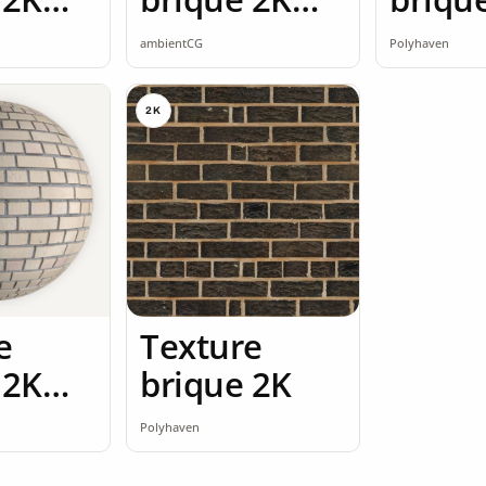
ss
seamless
ambientCG
Polyhaven
2K
e
Texture
 2K
brique 2K
ss
Polyhaven