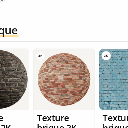
ique
2K
2K
e
Texture
Textu
 2K
brique 2K
briqu