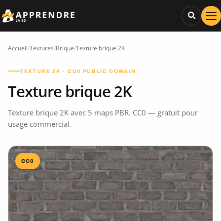
Accueil
/
Textures
/
Brique
/
Texture brique 2K
TEXTURE 2K · CC0 PUBLIC DOMAIN
Texture brique 2K
Texture brique 2K avec 5 maps PBR. CC0 — gratuit pour
usage commercial.
CC0