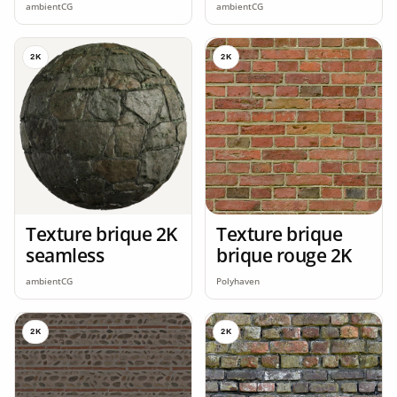
seamless
ambientCG
ambientCG
2K
2K
Texture brique 2K
Texture brique
seamless
brique rouge 2K
ambientCG
Polyhaven
2K
2K