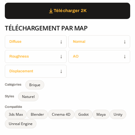
Télécharger 2K
TÉLÉCHARGEMENT PAR MAP
Diffuse
↓
Normal
↓
Roughness
↓
AO
↓
Displacement
↓
Brique
Catégories
Naturel
Styles
Compatible
3ds Max
Blender
Cinema 4D
Godot
Maya
Unity
Unreal Engine