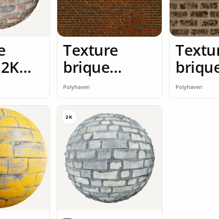
e
Texture
Textu
 2K
brique
briqu
ss
brique rouge
briqu
Polyhaven
Polyhaven
2K
2K
2K