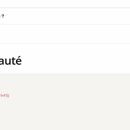
) ?
auté
rl+F5)