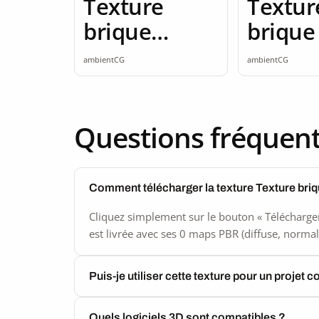
Texture
Textur
brique
brique
brique
seamle
ambientCG
ambientCG
blanche 2K
seamless
Questions fréquen
Comment télécharger la texture Texture bri
Cliquez simplement sur le bouton « Télécharger
est livrée avec ses 0 maps PBR (diffuse, normal,
Puis-je utiliser cette texture pour un projet 
Quels logiciels 3D sont compatibles ?