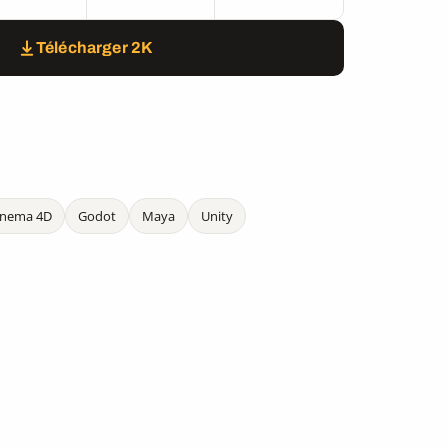
Télécharger 2K
inema 4D
Godot
Maya
Unity