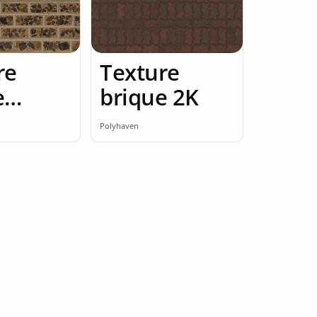
re
Texture
e
brique 2K
e rouge
Polyhaven