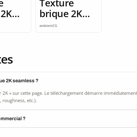
e
Texture
 2K
brique 2K
ss
seamless
ambientCG
tes
que 2K seamless ?
 2K » sur cette page. Le téléchargement démarre immédiatement, s
 roughness, etc.).
commercial ?