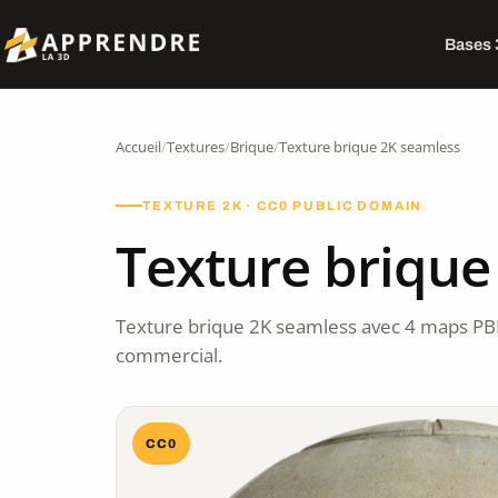
Bases
Accueil
/
Textures
/
Brique
/
Texture brique 2K seamless
TEXTURE 2K · CC0 PUBLIC DOMAIN
Texture brique
Texture brique 2K seamless avec 4 maps PB
commercial.
CC0