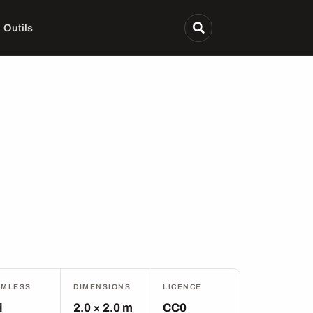
Outils
AMLESS
DIMENSIONS
LICENCE
i
2.0 × 2.0 m
CC0