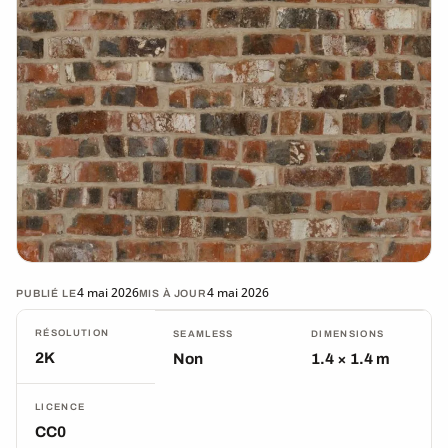
4 mai 2026
4 mai 2026
PUBLIÉ LE
MIS À JOUR
RÉSOLUTION
SEAMLESS
DIMENSIONS
2K
Non
1.4 × 1.4 m
LICENCE
CC0