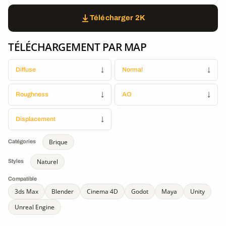
Télécharger 2K
TÉLÉCHARGEMENT PAR MAP
Diffuse
↓
Normal
↓
Roughness
↓
AO
↓
Displacement
↓
Brique
Catégories
Naturel
Styles
Compatible
3ds Max
Blender
Cinema 4D
Godot
Maya
Unity
Unreal Engine