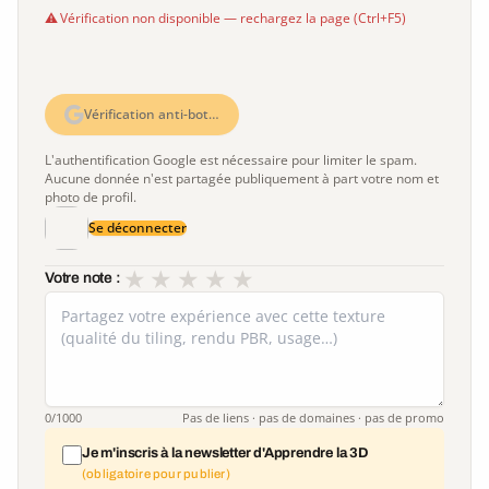
Vérification non disponible — rechargez la page (Ctrl+F5)
Vérification anti-bot…
L'authentification Google est nécessaire pour limiter le spam.
Aucune donnée n'est partagée publiquement à part votre nom et
photo de profil.
Se déconnecter
★
★
★
★
★
Votre note :
0
/1000
Pas de liens · pas de domaines · pas de promo
Je m'inscris à la newsletter d'Apprendre la 3D
(obligatoire pour publier)