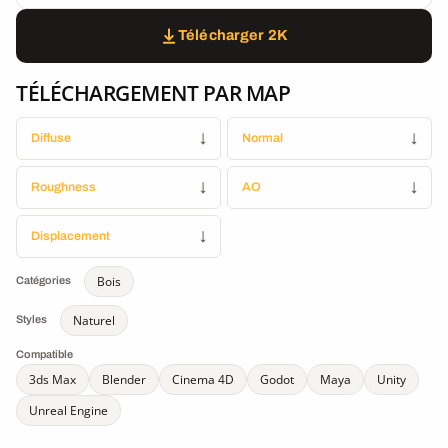
Télécharger 2K
TÉLÉCHARGEMENT PAR MAP
Diffuse
↓
Normal
↓
Roughness
↓
AO
↓
Displacement
↓
Bois
Catégories
Naturel
Styles
Compatible
3ds Max
Blender
Cinema 4D
Godot
Maya
Unity
Unreal Engine