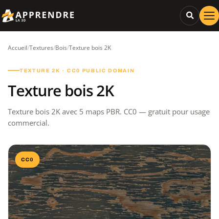
Accueil
/
Textures
/
Bois
/
Texture bois 2K
TEXTURE 2K · CC0 PUBLIC DOMAIN
Texture bois 2K
Texture bois 2K avec 5 maps PBR. CC0 — gratuit pour usage
commercial.
CC0