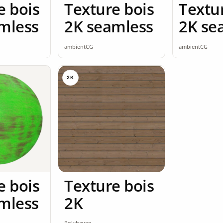
e bois
Texture bois
Textu
mless
2K seamless
2K se
ambientCG
ambientCG
2K
e bois
Texture bois
mless
2K
Polyhaven