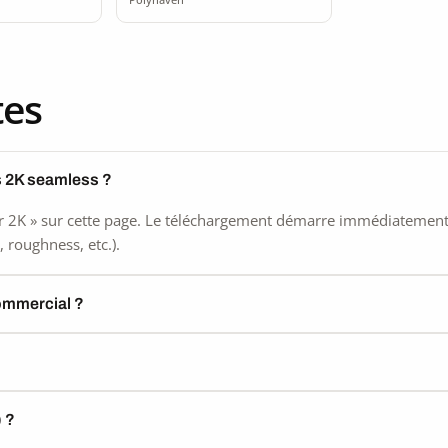
tes
s 2K seamless ?
 2K » sur cette page. Le téléchargement démarre immédiatement, s
 roughness, etc.).
commercial ?
) ?