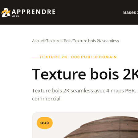
Bases
Accueil
/
Textures
/
Bois
/
Texture bois 2K seamless
TEXTURE 2K · CC0 PUBLIC DOMAIN
Texture bois 2
Texture bois 2K seamless avec 4 maps PBR.
commercial.
CC0