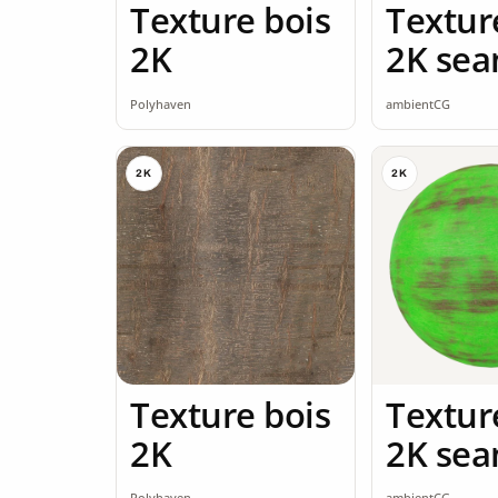
Texture bois
Textur
2K
2K sea
Polyhaven
ambientCG
2K
2K
Texture bois
Textur
2K
2K sea
Polyhaven
ambientCG