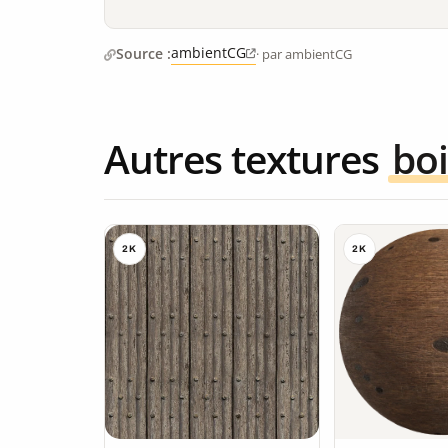
ambientCG
Source :
· par ambientCG
Autres textures
boi
2K
2K