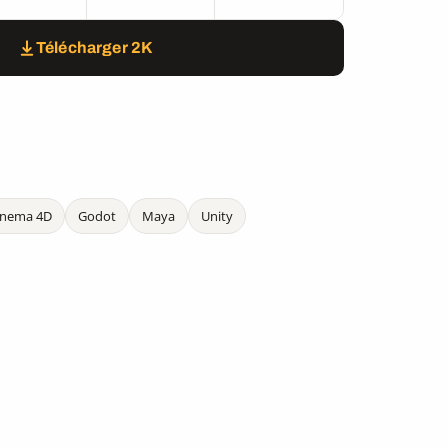
Télécharger 2K
inema 4D
Godot
Maya
Unity