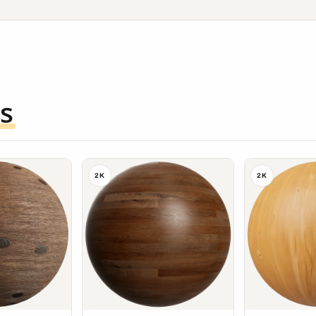
s
2K
2K