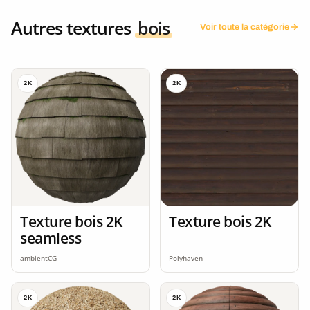
Autres textures
bois
Voir toute la catégorie
2K
2K
Texture bois 2K
Texture bois 2K
seamless
ambientCG
Polyhaven
2K
2K