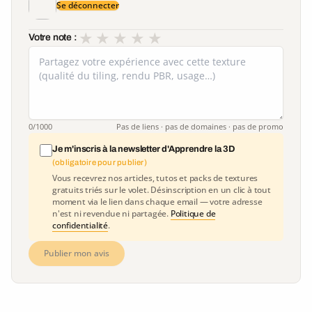
Se déconnecter
★
★
★
★
★
Votre note :
0
/1000
Pas de liens · pas de domaines · pas de promo
Je m'inscris à la newsletter d'Apprendre la 3D
(obligatoire pour publier)
Vous recevrez nos articles, tutos et packs de textures
gratuits triés sur le volet. Désinscription en un clic à tout
moment via le lien dans chaque email — votre adresse
n'est ni revendue ni partagée.
Politique de
confidentialité
.
Publier mon avis