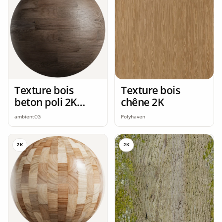
Texture bois
Texture bois
beton poli 2K
chêne 2K
seamless
ambientCG
Polyhaven
2K
2K