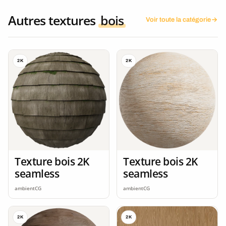
Autres textures
bois
Voir toute la catégorie
2K
2K
Texture bois 2K
Texture bois 2K
seamless
seamless
ambientCG
ambientCG
2K
2K