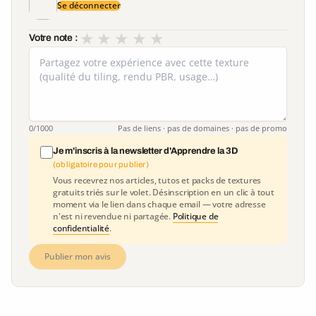
Se déconnecter
★
★
★
★
★
Votre note :
0
/1000
Pas de liens · pas de domaines · pas de promo
Je m'inscris à la newsletter d'Apprendre la 3D
(obligatoire pour publier)
Vous recevrez nos articles, tutos et packs de textures
gratuits triés sur le volet. Désinscription en un clic à tout
moment via le lien dans chaque email — votre adresse
n'est ni revendue ni partagée.
Politique de
confidentialité
.
Publier mon avis