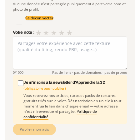
Aucune donnée n'est partagée publiquement à part votre nom et
photo de profil.
Se déconnecter
★
★
★
★
★
Votre note :
0
/1000
Pas de liens · pas de domaines · pas de promo
Je m'inscris à la newsletter d'Apprendre la 3D
(obligatoire pour publier)
Vous recevrez nos articles, tutos et packs de textures
gratuits triés sur le volet. Désinscription en un clic à tout
moment via le lien dans chaque email — votre adresse
n'est ni revendue ni partagée.
Politique de
confidentialité
.
Publier mon avis