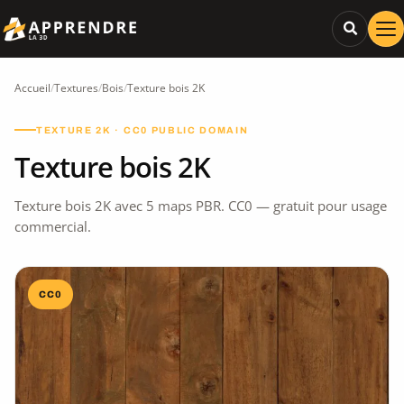
Accueil
/
Textures
/
Bois
/
Texture bois 2K
TEXTURE 2K · CC0 PUBLIC DOMAIN
Texture bois 2K
Texture bois 2K avec 5 maps PBR. CC0 — gratuit pour usage
commercial.
CC0