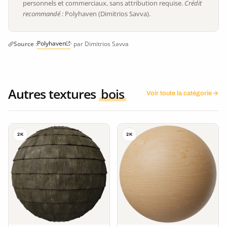
personnels et commerciaux, sans attribution requise.
Crédit
recommandé :
Polyhaven (Dimitrios Savva).
Polyhaven
Source :
· par Dimitrios Savva
Autres textures
bois
Voir toute la catégorie
2K
2K