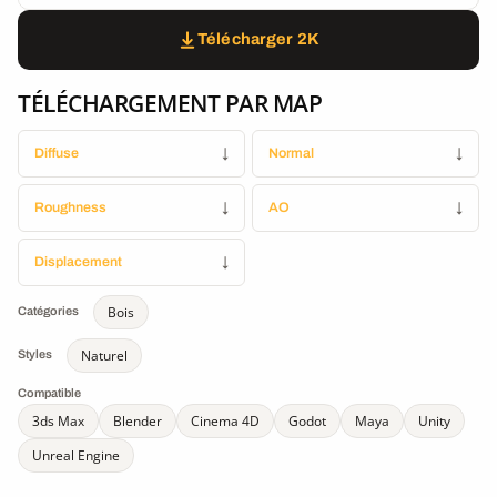
Télécharger 2K
TÉLÉCHARGEMENT PAR MAP
Diffuse
↓
Normal
↓
Roughness
↓
AO
↓
Displacement
↓
Bois
Catégories
Naturel
Styles
Compatible
3ds Max
Blender
Cinema 4D
Godot
Maya
Unity
Unreal Engine