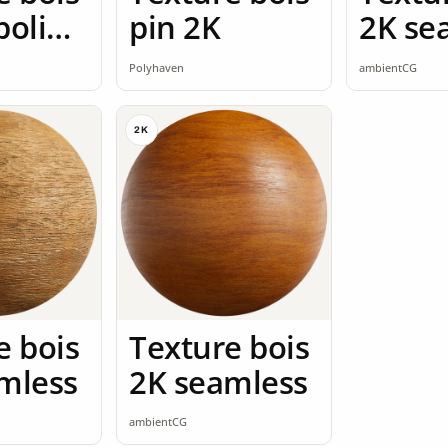
poli
pin 2K
2K se
mless
Polyhaven
ambientCG
2K
e bois
Texture bois
mless
2K seamless
ambientCG