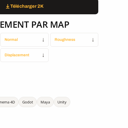
Télécharger 2K
EMENT PAR MAP
Normal
↓
Roughness
↓
Displacement
↓
inema 4D
Godot
Maya
Unity