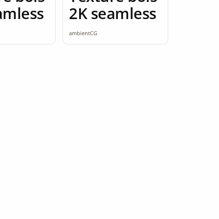
amless
2K seamless
ambientCG