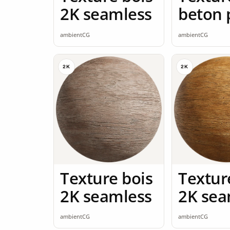
2K seamless
beton 
2K sea
ambientCG
ambientCG
2K
2K
Texture bois
Textur
2K seamless
2K sea
ambientCG
ambientCG