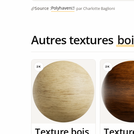
Polyhaven
Source :
· par Charlotte Baglioni
Autres textures
boi
2K
2K
Texture bois
Textur