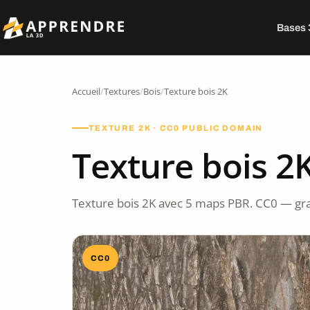
Bases
Accueil
/
Textures
/
Bois
/
Texture bois 2K
TEXTURE 2K · CC0 PUBLIC DOMAIN
Texture bois 2
Texture bois 2K avec 5 maps PBR. CC0 — gra
CC0