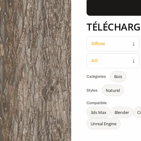
TÉLÉCHARG
Diffuse
↓
AO
↓
Bois
Catégories
Naturel
Styles
Compatible
3ds Max
Blender
C
Unreal Engine