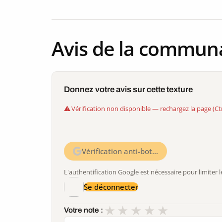
Avis de la commun
Donnez votre avis sur cette texture
Vérification non disponible — rechargez la page (Ct
Vérification anti-bot…
L'authentification Google est nécessaire pour limite
Se déconnecter
★
★
★
★
★
Votre note :