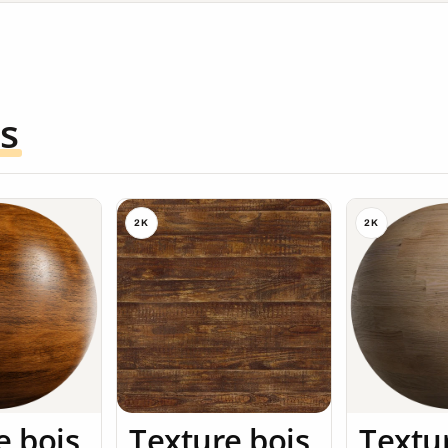
s
2K
2K
e bois
Texture bois
Textu