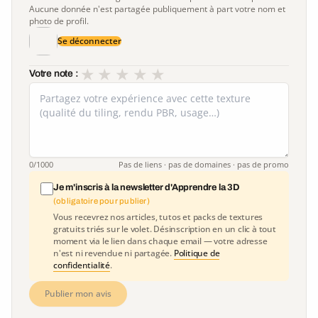
Aucune donnée n'est partagée publiquement à part votre nom et
photo de profil.
Se déconnecter
★
★
★
★
★
Votre note :
0
/1000
Pas de liens · pas de domaines · pas de promo
Je m'inscris à la newsletter d'Apprendre la 3D
(obligatoire pour publier)
Vous recevrez nos articles, tutos et packs de textures
gratuits triés sur le volet. Désinscription en un clic à tout
moment via le lien dans chaque email — votre adresse
n'est ni revendue ni partagée.
Politique de
confidentialité
.
Publier mon avis