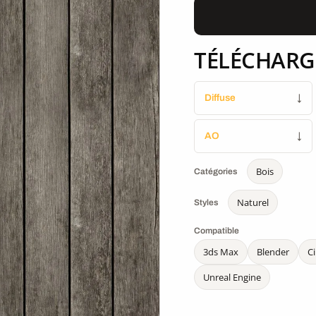
TÉLÉCHARG
Diffuse
↓
AO
↓
Bois
Catégories
Naturel
Styles
Compatible
3ds Max
Blender
C
Unreal Engine