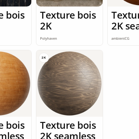
e bois
Texture bois
Textu
2K
2K se
Polyhaven
ambientCG
2K
e bois
Texture bois
mless
2K seamless