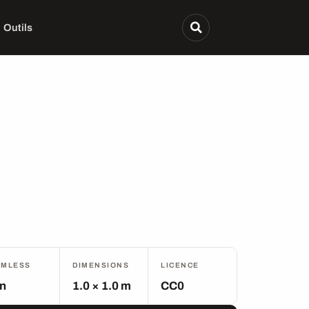
Outils
AMLESS
DIMENSIONS
LICENCE
n
1.0 × 1.0 m
CC0