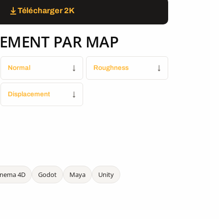
Télécharger 2K
EMENT PAR MAP
Normal
↓
Roughness
↓
Displacement
↓
inema 4D
Godot
Maya
Unity