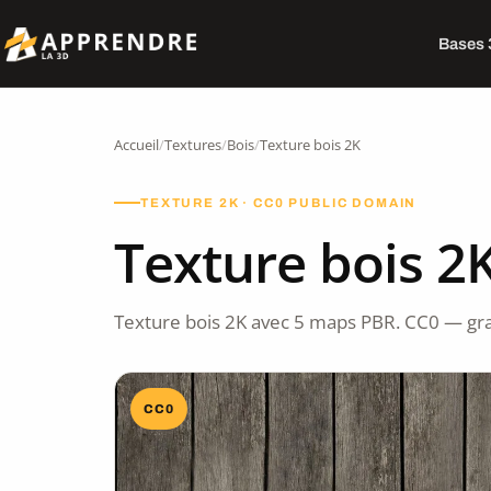
Bases
Accueil
/
Textures
/
Bois
/
Texture bois 2K
TEXTURE 2K · CC0 PUBLIC DOMAIN
Texture bois 2
Texture bois 2K avec 5 maps PBR. CC0 — gra
CC0