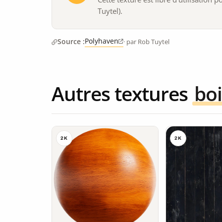
Tuytel).
Polyhaven
Source :
· par Rob Tuytel
Autres textures
boi
2K
2K