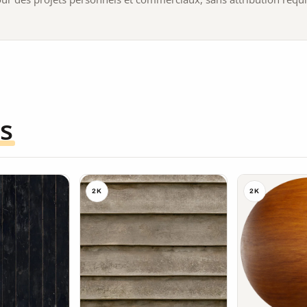
s
2K
2K