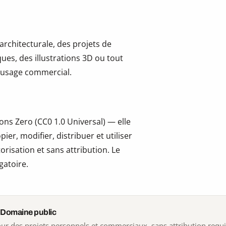
 architecturale, des projets de
ues, des illustrations 3D ou tout
 l’usage commercial.
ns Zero (CC0 1.0 Universal) — elle
er, modifier, distribuer et utiliser
risation et sans attribution. Le
gatoire.
 Domaine public
 pour des projets personnels et commerciaux, sans attribution requ