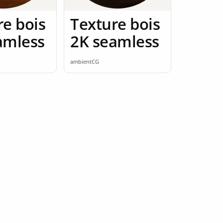
re bois
Texture bois
amless
2K seamless
ambientCG