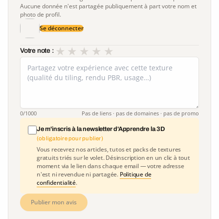
Aucune donnée n'est partagée publiquement à part votre nom et
photo de profil.
Se déconnecter
★
★
★
★
★
Votre note :
0
/1000
Pas de liens · pas de domaines · pas de promo
Je m'inscris à la newsletter d'Apprendre la 3D
(obligatoire pour publier)
Vous recevrez nos articles, tutos et packs de textures
gratuits triés sur le volet. Désinscription en un clic à tout
moment via le lien dans chaque email — votre adresse
n'est ni revendue ni partagée.
Politique de
confidentialité
.
Publier mon avis