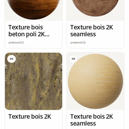
Texture bois
Texture bois 2K
beton poli 2K
seamless
seamless
ambientCG
ambientCG
2K
2K
Texture bois 2K
Texture bois 2K
seamless