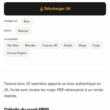
Télécharger 2K
Bois
Catégories
Naturel
Styles
Compatible
3ds Max
Blender
Cinema 4D
Godot
Maya
Unity
Unreal Engine
Texture bois 2K seamless apporte un bois authentique en
2K, livrée avec toutes les maps PBR nécessaires à un rendu
réaliste.
Détails du pack PBR