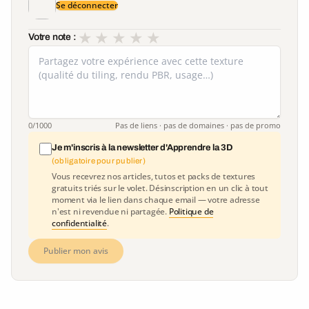
Se déconnecter
★
★
★
★
★
Votre note :
0
/1000
Pas de liens · pas de domaines · pas de promo
Je m'inscris à la newsletter d'Apprendre la 3D
(obligatoire pour publier)
Vous recevrez nos articles, tutos et packs de textures
gratuits triés sur le volet. Désinscription en un clic à tout
moment via le lien dans chaque email — votre adresse
n'est ni revendue ni partagée.
Politique de
confidentialité
.
Publier mon avis