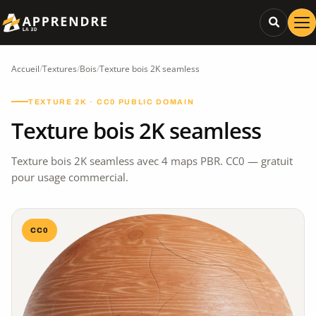
Accueil
/
Textures
/
Bois
/
Texture bois 2K seamless
TEXTURE 2K · CC0 PUBLIC DOMAIN
Texture bois 2K seamless
Texture bois 2K seamless avec 4 maps PBR. CC0 — gratuit
pour usage commercial.
CC0