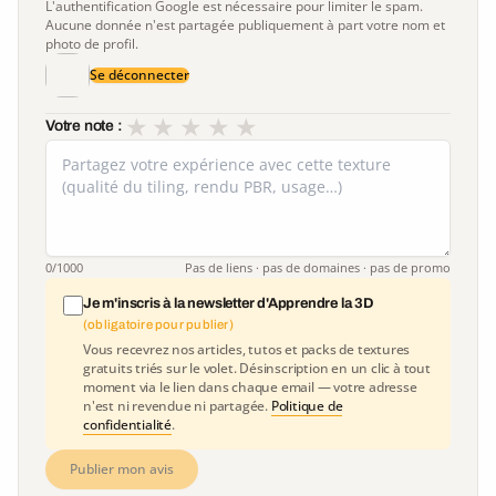
L'authentification Google est nécessaire pour limiter le spam.
Aucune donnée n'est partagée publiquement à part votre nom et
photo de profil.
Se déconnecter
★
★
★
★
★
Votre note :
0
/1000
Pas de liens · pas de domaines · pas de promo
Je m'inscris à la newsletter d'Apprendre la 3D
(obligatoire pour publier)
Vous recevrez nos articles, tutos et packs de textures
gratuits triés sur le volet. Désinscription en un clic à tout
moment via le lien dans chaque email — votre adresse
n'est ni revendue ni partagée.
Politique de
confidentialité
.
Publier mon avis