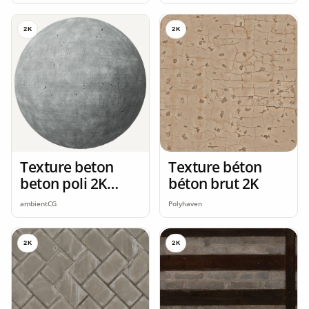
2K
2K
Texture beton
Texture béton
beton poli 2K
béton brut 2K
seamless
ambientCG
Polyhaven
2K
2K