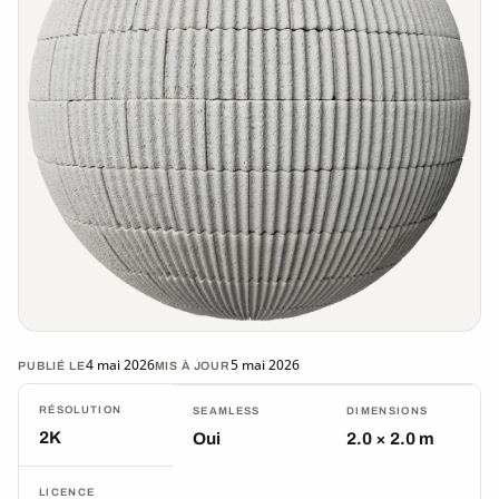
4 mai 2026
5 mai 2026
PUBLIÉ LE
MIS À JOUR
RÉSOLUTION
SEAMLESS
DIMENSIONS
2K
Oui
2.0 × 2.0 m
LICENCE