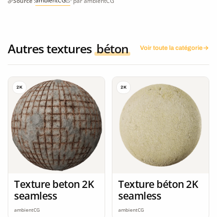
ambientCG
Source :
· par ambientCG
Autres textures
béton
Voir toute la catégorie
2K
2K
Texture beton 2K
Texture béton 2K
seamless
seamless
ambientCG
ambientCG