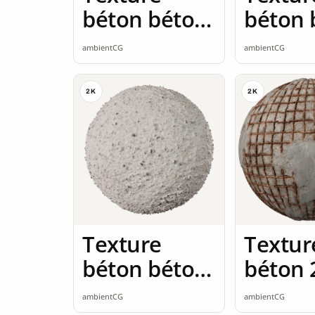
béton béton
béton 
poli 2K
poli 2K
ambientCG
ambientCG
seamless
seamle
2K
2K
Texture
Textur
béton béton
béton 
brut 2K
seamle
ambientCG
ambientCG