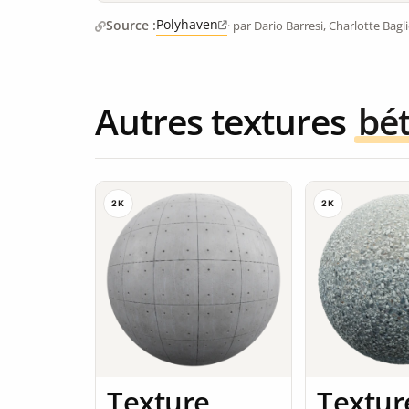
Polyhaven
Source :
· par Dario Barresi, Charlotte Bagl
Autres textures
bé
2K
2K
Texture
Textur