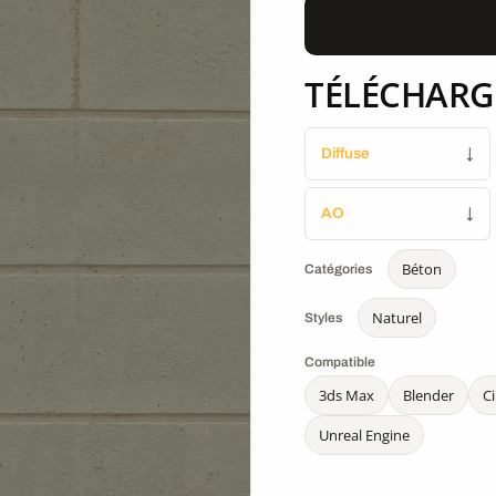
TÉLÉCHARG
Diffuse
↓
AO
↓
Béton
Catégories
Naturel
Styles
Compatible
3ds Max
Blender
C
Unreal Engine