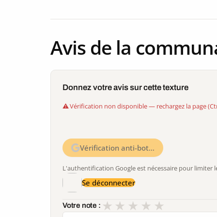
Avis de la commun
Donnez votre avis sur cette texture
Vérification non disponible — rechargez la page (Ct
Vérification anti-bot…
L'authentification Google est nécessaire pour limite
Se déconnecter
★
★
★
★
★
Votre note :