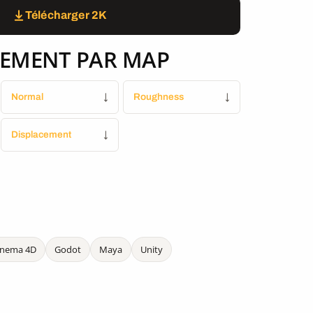
Télécharger 2K
EMENT PAR MAP
Normal
↓
Roughness
↓
Displacement
↓
inema 4D
Godot
Maya
Unity