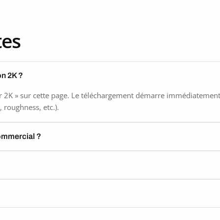
seamless
tes
on 2K ?
 2K » sur cette page. Le téléchargement démarre immédiatement, s
 roughness, etc.).
commercial ?