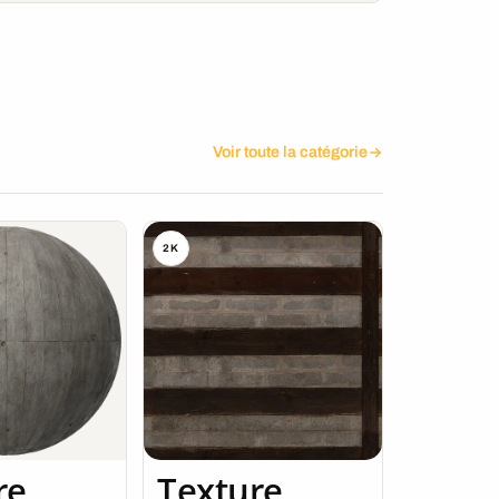
Voir toute la catégorie
2K
re
Texture