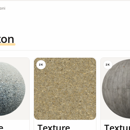
ioni
ton
2K
2K
e
Texture
Textu