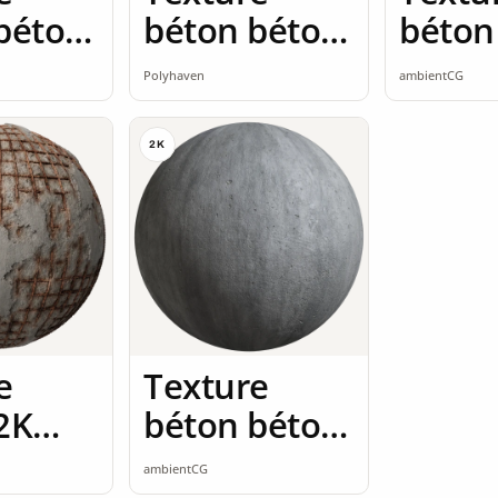
béton
béton béton
béton
brut 2K
seaml
Polyhaven
ambientCG
ss
2K
e
Texture
2K
béton béton
ss
poli 2K
ambientCG