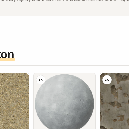
ton
2K
2K