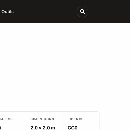
Outils
AMLESS
DIMENSIONS
LICENCE
i
2.0 × 2.0 m
CC0