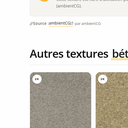
(ambientCG).
ambientCG
Source :
· par ambientCG
Autres textures
bé
2K
2K