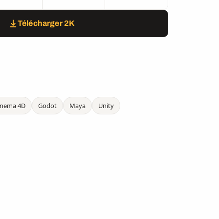
Télécharger 2K
inema 4D
Godot
Maya
Unity