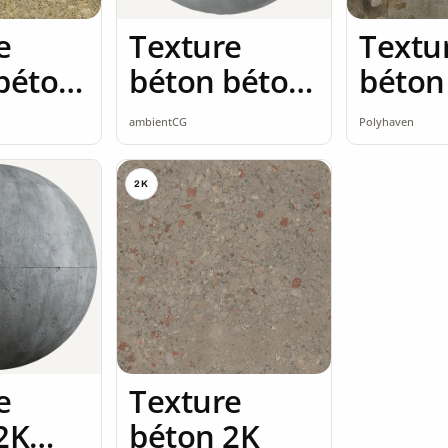
e
Texture
Textu
béton
béton béton
béton
K
poli 2K
brut 
ambientCG
Polyhaven
seamless
2K
e
Texture
2K
béton 2K