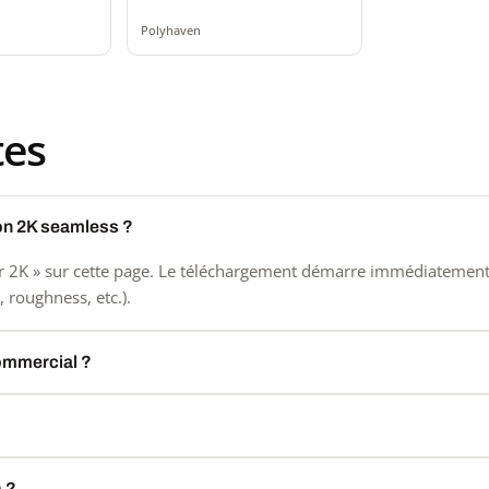
ss
Polyhaven
tes
on 2K seamless ?
 2K » sur cette page. Le téléchargement démarre immédiatement, s
 roughness, etc.).
commercial ?
) ?