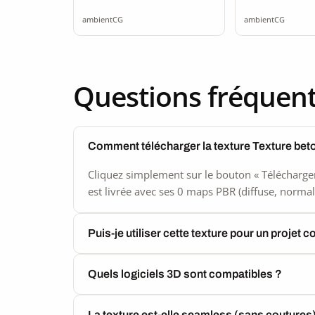
seamless
seamle
ambientCG
ambientCG
Questions fréquen
Comment télécharger la texture Texture bet
Cliquez simplement sur le bouton « Télécharger
est livrée avec ses 0 maps PBR (diffuse, normal,
Puis-je utiliser cette texture pour un projet 
Quels logiciels 3D sont compatibles ?
La texture est-elle seamless (sans coutures