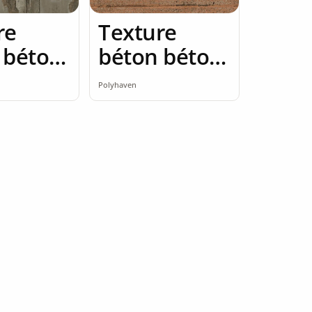
re
Texture
 béton
béton béton
2K
brut 2K
Polyhaven