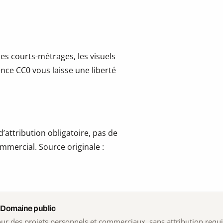
les courts-métrages, les visuels
cence CC0 vous laisse une liberté
’attribution obligatoire, pas de
mmercial. Source originale :
 Domaine public
 pour des projets personnels et commerciaux, sans attribution requ