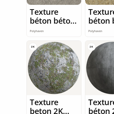
Texture
Textur
béton béton
béton 
brut 2K
brut 2
Polyhaven
Polyhaven
2K
2K
Texture
Textur
beton 2K
béton 