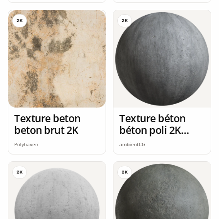
2K
2K
Texture beton
Texture béton
beton brut 2K
béton poli 2K
seamless
Polyhaven
ambientCG
2K
2K