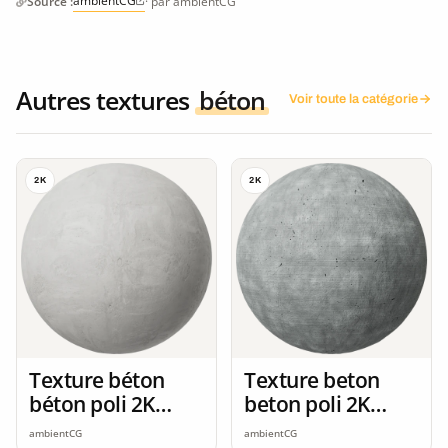
ambientCG
Source :
· par ambientCG
Autres textures
béton
Voir toute la catégorie
2K
2K
Texture béton
Texture beton
béton poli 2K
beton poli 2K
seamless
seamless
ambientCG
ambientCG