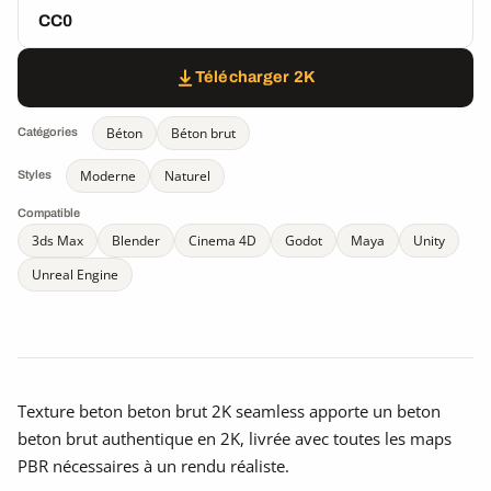
CC0
Télécharger 2K
Béton
Béton brut
Catégories
Moderne
Naturel
Styles
Compatible
3ds Max
Blender
Cinema 4D
Godot
Maya
Unity
Unreal Engine
Texture beton beton brut 2K seamless apporte un beton
beton brut authentique en 2K, livrée avec toutes les maps
PBR nécessaires à un rendu réaliste.