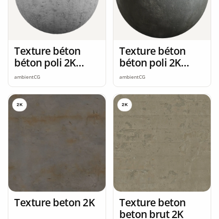
Texture béton
Texture béton
béton poli 2K
béton poli 2K
seamless
seamless
ambientCG
ambientCG
2K
2K
Texture beton 2K
Texture beton
beton brut 2K