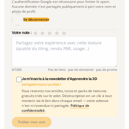
L'authentification Google est nécessaire pour limiter le spam.
Aucune donnée n'est partagée publiquement à part votre nom et
photo de profil.
Se déconnecter
★
★
★
★
★
Votre note :
0
/1000
Pas de liens · pas de domaines · pas de promo
Je m'inscris à la newsletter d'Apprendre la 3D
(obligatoire pour publier)
Vous recevrez nos articles, tutos et packs de textures
gratuits triés sur le volet. Désinscription en un clic à tout
moment via le lien dans chaque email — votre adresse
n'est ni revendue ni partagée.
Politique de
confidentialité
.
Publier mon avis