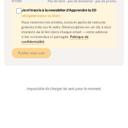
0
/1000
Pas de liens · pas de domaines · pas de promo
Je m'inscris à la newsletter d'Apprendre la 3D
(obligatoire pour publier)
Vous recevrez nos articles, tutos et packs de textures
gratuits triés sur le volet. Désinscription en un clic à tout
moment via le lien dans chaque email — votre adresse
n'est ni revendue ni partagée.
Politique de
confidentialité
.
Publier mon avis
Impossible de charger les avis pour le moment.