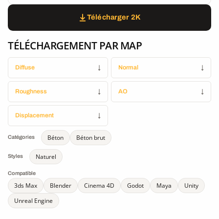
Télécharger 2K
TÉLÉCHARGEMENT PAR MAP
Diffuse
↓
Normal
↓
Roughness
↓
AO
↓
Displacement
↓
Béton
Béton brut
Catégories
Naturel
Styles
Compatible
3ds Max
Blender
Cinema 4D
Godot
Maya
Unity
Unreal Engine