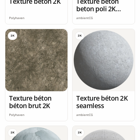
Texture beton 2K
Texture beton
beton poli 2K
seamless
Polyhaven
ambientCG
2K
2K
Texture béton
Texture béton 2K
béton brut 2K
seamless
Polyhaven
ambientCG
2K
2K