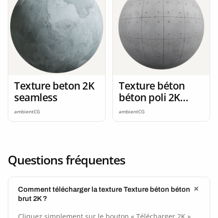
Texture beton 2K
Texture béton
seamless
béton poli 2K
seamless
ambientCG
ambientCG
Questions fréquentes
Comment télécharger la texture Texture béton béton
brut 2K ?
Cliquez simplement sur le bouton « Télécharger 2K »