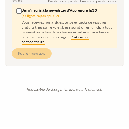
0
/1000
Pas de liens · pas de domaines · pas de promo
Je m'inscris à la newsletter d'Apprendre la 3D
(obligatoire pour publier)
Vous recevrez nos articles, tutos et packs de textures
gratuits triés sur le volet. Désinscription en un clic à tout
moment via le lien dans chaque email — votre adresse
n'est ni revendue ni partagée.
Politique de
confidentialité
.
Publier mon avis
Impossible de charger les avis pour le moment.