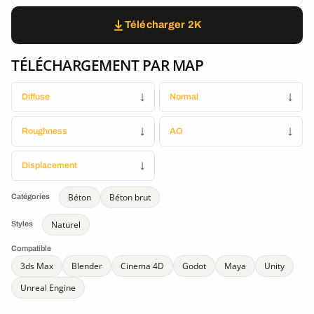
Télécharger 2K
TÉLÉCHARGEMENT PAR MAP
Diffuse
↓
Normal
↓
Roughness
↓
AO
↓
Displacement
↓
Béton
Béton brut
Catégories
Naturel
Styles
Compatible
3ds Max
Blender
Cinema 4D
Godot
Maya
Unity
Unreal Engine