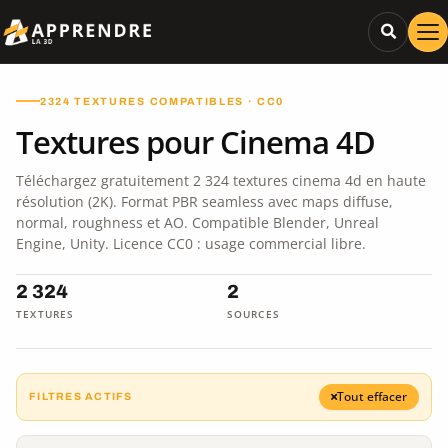
2324 TEXTURES COMPATIBLES · CC0
Textures pour Cinema 4D
Téléchargez gratuitement 2 324 textures cinema 4d en haute
résolution (2K). Format PBR seamless avec maps diffuse,
normal, roughness et AO. Compatible Blender, Unreal
Engine, Unity. Licence CC0 : usage commercial libre.
2 324
2
TEXTURES
SOURCES
Tout effacer
FILTRES ACTIFS