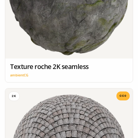
Texture roche 2K seamless
ambientCG
CC0
2K