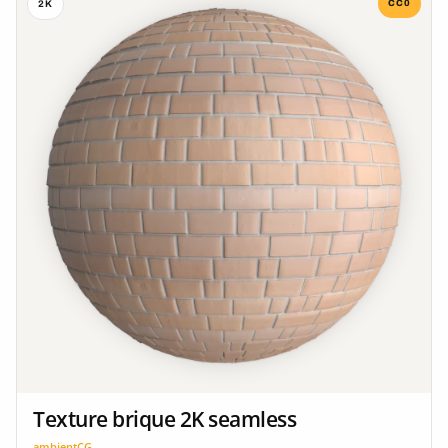
CC0
2K
Texture brique 2K seamless
ambientCG