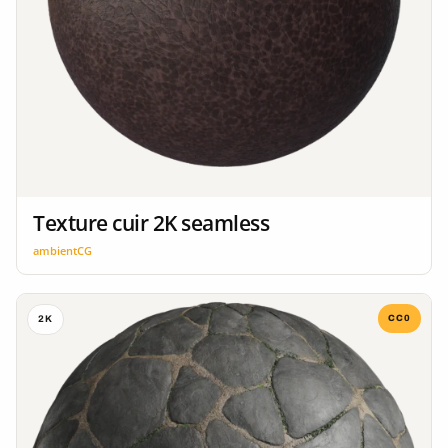
Texture cuir 2K seamless
ambientCG
CC0
2K