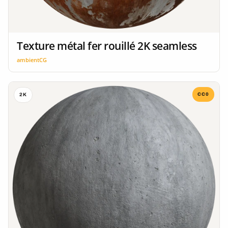
Texture métal fer rouillé 2K seamless
ambientCG
CC0
2K