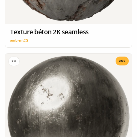
Texture béton 2K seamless
ambientCG
CC0
2K